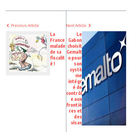
Previous Article
Next Article
La
Le
France
Gabon
malade
choisit
de sa
Gemalt
fiscalit
o pour
é !
son
systè
me
intégr
é de
contrôl
e aux
frontiè
res et
des
visas