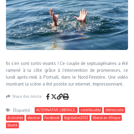
Ils s’en sont sortis vivants ! Ce couple de septuagénaires a été
ramené à la côte grâce à l’intervention de promeneurs, ce
lundi après-midi à Portsall, dans le Nord-Finistère. Une vidéo
montrant la scène a été postée sur internet. Impressionnant.
Share this Article
Étiquetté :
ALTERNATIVE LIBERALE,
contribuable
démocratie
économie
election
facebook
legislative2012
liberal en Afrique
liberté