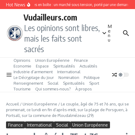
Aller au contenu
Hot News
Sardines en boîte : un marché sous tension, porté par une demande e
Vudailleurs.com
Les opinions sont libres,
M
e
n
mais les faits sont
u
sacrés
Opinions
Union Européenne
Finance
Economie
Espace
Spiritualités
Actualités
Industrie d’armement
International
Le Décryptage du Jour
Nomination
Politique
Renseignement
Social
Spiritualités
Sport
Tourisme
Qui sommes‑nous?
À propos
Accueil
/
Union Européenne
/
Le couple, âgé de 75 et 76 ans, qui se
promenait, ce lundi en fin d’après-midi, sur la plage de Porsguen, à
Portsall, sur la commune de Ploudalmézeau (29)
Finance
International
Social
Union Européenne