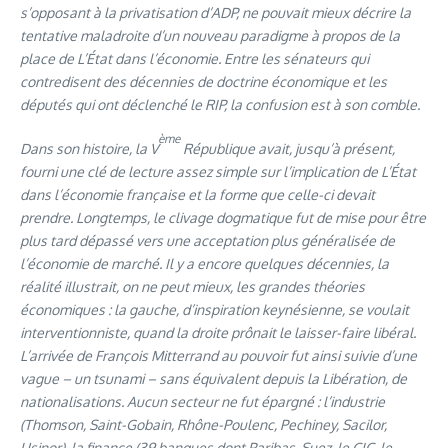
s’opposant à la privatisation d’ADP, ne pouvait mieux décrire la
tentative maladroite d’un nouveau paradigme à propos de la
place de L’État dans l’économie. Entre les sénateurs qui
contredisent des décennies de doctrine économique et les
députés qui ont déclenché le RIP, la confusion est à son comble.
ème
Dans son histoire, la V
République avait, jusqu’à présent,
fourni une clé de lecture assez simple sur l’implication de L’État
dans l’économie française et la forme que celle-ci devait
prendre. Longtemps, le clivage dogmatique fut de mise pour être
plus tard dépassé vers une acceptation plus généralisée de
l’économie de marché. Il y a encore quelques décennies, la
réalité illustrait, on ne peut mieux, les grandes théories
économiques : la gauche, d’inspiration keynésienne, se voulait
interventionniste, quand la droite prônait le laisser-faire libéral.
L’arrivée de François Mitterrand au pouvoir fut ainsi suivie d’une
vague – un tsunami – sans équivalent depuis la Libération, de
nationalisations. Aucun secteur ne fut épargné : l’industrie
(Thomson, Saint-Gobain, Rhône-Poulenc, Pechiney, Sacilor,
Usinor), la finance (39 banques dont Paribas, Suez, le CIC, le