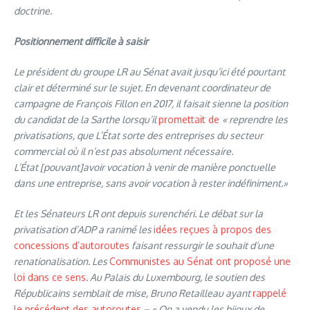
doctrine.
Positionnement difficile à saisir
Le président du groupe LR au Sénat avait jusqu’ici été pourtant
clair et déterminé sur le sujet. En devenant coordinateur de
campagne de François Fillon en 2017, il faisait sienne la position
du candidat de la Sarthe lorsqu’il
promettait de
«
reprendre les
privatisations, que L’État sorte des entreprises du secteur
commercial où il n’est pas absolument nécessaire.
L’État
[pouvant]
avoir vocation à venir de manière ponctuelle
dans une entreprise, sans avoir vocation à rester indéfiniment.
»
Et les Sénateurs LR ont depuis surenchéri. Le débat sur la
privatisation d’ADP a ranimé les
idées reçues à propos des
concessions d’autoroutes
faisant ressurgir le souhait d’une
renationalisation. Les
Communistes au Sénat ont proposé une
loi dans ce sens
. Au Palais du Luxembourg, le soutien des
Républicains semblait de mise, Bruno Retailleau ayant
rappelé
le précédent des autoroutes
– «
On a vendu les bijoux de