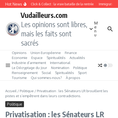
Aller au contenu
Hot News
Drive ou Click & Collect : la vraie bataille de la rentrée
Immigration de
Vudailleurs.com
Les opinions sont libres,
M
e
n
mais les faits sont
u
sacrés
Opinions
Union Européenne
Finance
Economie
Espace
Spiritualités
Actualités
Industrie d’armement
International
Le Décryptage du Jour
Nomination
Politique
Renseignement
Social
Spiritualités
Sport
Tourisme
Qui sommes‑nous?
À propos
Accueil
/
Politique
/
Privatisation : les Sénateurs LR brouillent les
pistes et s’empêtrent dans leurs contradictions.
Politique
Privatisation : les Sénateurs LR