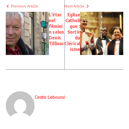
Previous Article
Next Article
L’éter
Eglise
nel
Catholi
fémini
que :
n selon
Sortir
Denis
du
Tillinac
Clérical
isme
Cedric Leboussi