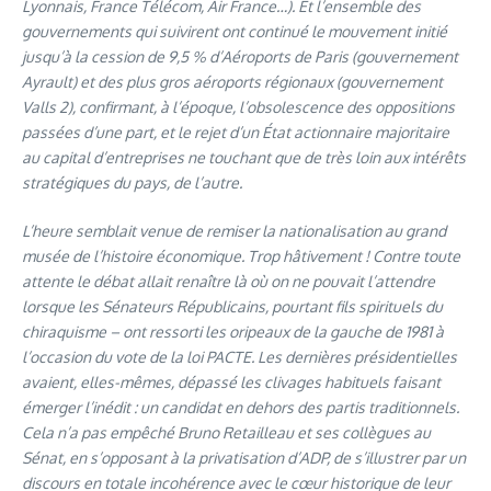
Lyonnais, France Télécom, Air France…). Et l’ensemble des
gouvernements qui suivirent ont continué le mouvement initié
jusqu’à la cession de 9,5 % d’Aéroports de Paris (gouvernement
Ayrault) et des plus gros aéroports régionaux (gouvernement
Valls 2), confirmant, à l’époque, l’obsolescence des oppositions
passées d’une part, et le rejet d’un État actionnaire majoritaire
au capital d’entreprises ne touchant que de très loin aux intérêts
stratégiques du pays, de l’autre.
L’heure semblait venue de remiser la nationalisation au grand
musée de l’histoire économique. Trop hâtivement ! Contre toute
attente le débat allait renaître là où on ne pouvait l’attendre
lorsque les Sénateurs Républicains, pourtant fils spirituels du
chiraquisme – ont ressorti les oripeaux de la gauche de 1981 à
l’occasion du vote de la loi PACTE. Les dernières présidentielles
avaient, elles-mêmes, dépassé les clivages habituels faisant
émerger l’inédit : un candidat en dehors des partis traditionnels.
Cela n’a pas empêché Bruno Retailleau et ses collègues au
Sénat, en s’opposant à la privatisation d’ADP, de s’illustrer par un
discours en totale incohérence avec le cœur historique de leur