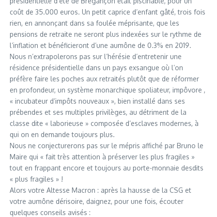
présidentielle d’été de Brégançon était piscinable, pour un
coût de 35.000 euros. Un petit caprice d’enfant gâté, trois fois
rien, en annonçant dans sa foulée méprisante, que les
pensions de retraite ne seront plus indexées sur le rythme de
l’inflation et bénéficieront d’une aumône de 0.3% en 2019.
Nous n’extrapolerons pas sur l’hérésie d’entretenir une
résidence présidentielle dans un pays exsangue où l’on
préfère faire les poches aux retraités plutôt que de réformer
en profondeur, un système monarchique spoliateur, impôvore ,
« incubateur d’impôts nouveaux », bien installé dans ses
prébendes et ses multiples privilèges, au détriment de la
classe dite « laborieuse » composée d’esclaves modernes, à
qui on en demande toujours plus.
Nous ne conjecturerons pas sur le mépris affiché par Bruno le
Maire qui « fait très attention à préserver les plus fragiles »
tout en frappant encore et toujours au porte-monnaie desdits
« plus fragiles » !
Alors votre Altesse Macron : après la hausse de la CSG et
votre aumône dérisoire, daignez, pour une fois, écouter
quelques conseils avisés :