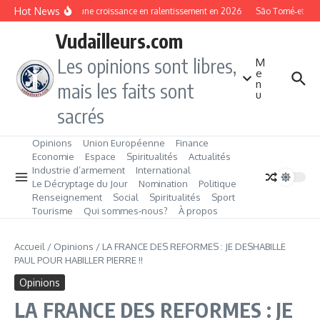
Aller au contenu
Hot News
Gambie : une croissance en ralentissement en 2026
São Tomé‑et‑Princi
Vudailleurs.com
Les opinions sont libres,
M
e
n
mais les faits sont
u
sacrés
Opinions
Union Européenne
Finance
Economie
Espace
Spiritualités
Actualités
Industrie d’armement
International
Le Décryptage du Jour
Nomination
Politique
Renseignement
Social
Spiritualités
Sport
Tourisme
Qui sommes‑nous?
À propos
Accueil
/
Opinions
/
LA FRANCE DES REFORMES : JE DESHABILLE
PAUL POUR HABILLER PIERRE !!
Opinions
LA FRANCE DES REFORMES : JE