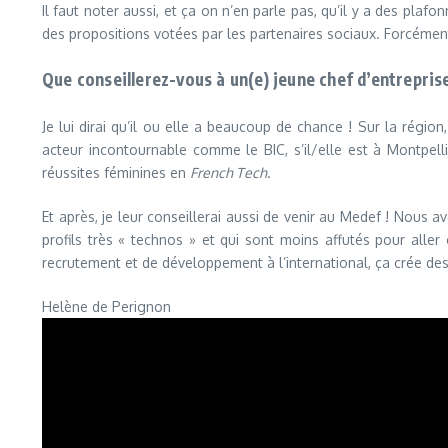
Il faut noter aussi, et ça on n’en parle pas, qu’il y a des plaf
des propositions votées par les partenaires sociaux. Forcément
Que conseillerez-vous à un(e) jeune chef d’entreprise 
Je lui dirai qu’il ou elle a beaucoup de chance ! Sur la régio
acteur incontournable comme le BIC, s’il/elle est à Montpellie
réussites féminines en
French Tech
.
Et après, je leur conseillerai aussi de venir au Medef ! Nous
profils très « technos » et qui sont moins affutés pour alle
recrutement et de développement à l’international, ça crée des
Helène de Perignon