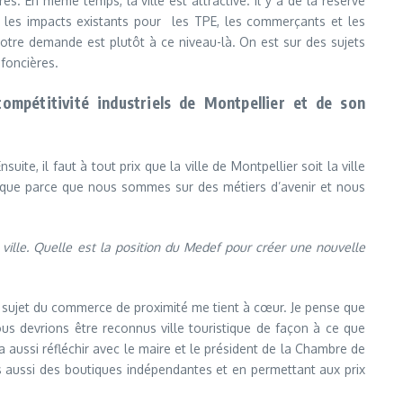
es. En même temps, la ville est attractive. Il y a de la réserve
ir les impacts existants pour les TPE, les commerçants et les
Notre demande est plutôt à ce niveau-là. On est sur des sujets
 foncières.
ompétitivité industriels de Montpellier et de son
ite, il faut à tout prix que la ville de Montpellier soit la ville
amique parce que nous sommes sur des métiers d’avenir et nous
ville. Quelle est la position du Medef pour créer une nouvelle
 Le sujet du commerce de proximité me tient à cœur. Je pense que
s devrions être reconnus ville touristique de façon à ce que
a aussi réfléchir avec le maire et le président de la Chambre de
is aussi des boutiques indépendantes et en permettant aux prix