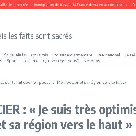
e de la rentrée
Immigration de travail : la France devra en accueillir plus
Block
is les faits sont sacrés
Spiritualités
Actualités
Industrie d’armement
International
Le Dé
és
Sport
Tourisme
Qui sommes‑nous?
À propos
 sur le fait que l’on peut tirer Montpellier et sa région vers le haut »
: « Je suis très optimiste
t sa région vers le haut »