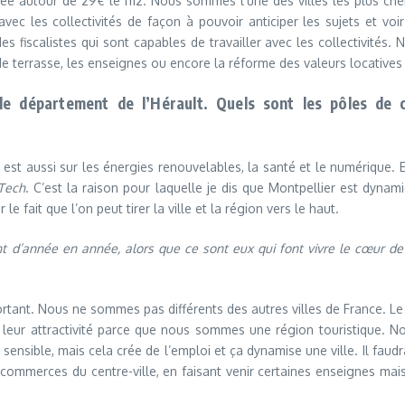
valuée autour de 29€ le m2. Nous sommes l’une des villes les plus chèr
vec les collectivités de façon à pouvoir anticiper les sujets et vo
 fiscalistes qui sont capables de travailler avec les collectivités. 
de terrasse, les enseignes ou encore la réforme des valeurs locatives
e département de l’Hérault. Quels sont les pôles de c
est aussi sur les énergies renouvelables, la santé et le numérique. Ensu
Tech
. C’est la raison pour laquelle je dis que Montpellier est dyn
 fait que l’on peut tirer la ville et la région vers le haut.
 d’année en année, alors que ce sont eux qui font vivre le cœur de 
important. Nous ne sommes pas différents des autres villes de France.
leur attractivité parce que nous sommes une région touristique. Nou
ensible, mais cela crée de l’emploi et ça dynamise une ville. Il faudr
 commerces du centre-ville, en faisant venir certaines enseignes ma