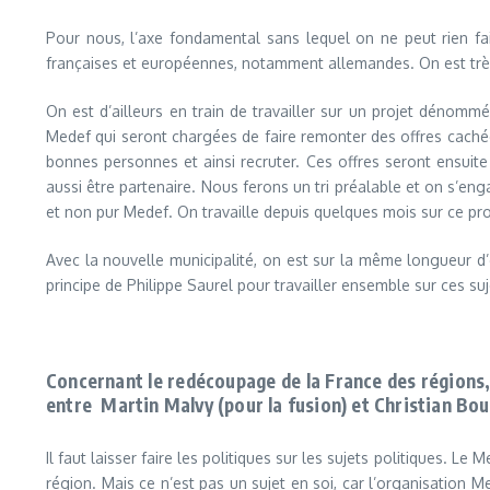
Pour nous, l’axe fondamental sans lequel on ne peut rien fai
françaises et européennes, notamment allemandes. On est très
On est d’ailleurs en train de travailler sur un projet dénomm
Medef qui seront chargées de faire remonter des offres cachée
bonnes personnes et ainsi recruter. Ces offres seront ensuite
aussi être partenaire. Nous ferons un tri préalable et on s’eng
et non pur Medef. On travaille depuis quelques mois sur ce proj
Avec la nouvelle municipalité, on est sur la même longueur d
principe de Philippe Saurel pour travailler ensemble sur ces suj
Concernant le redécoupage de la France des régions,
entre Martin Malvy (pour la fusion) et Christian Bou
Il faut laisser faire les politiques sur les sujets politiques. L
région. Mais ce n’est pas un sujet en soi, car l’organisation M