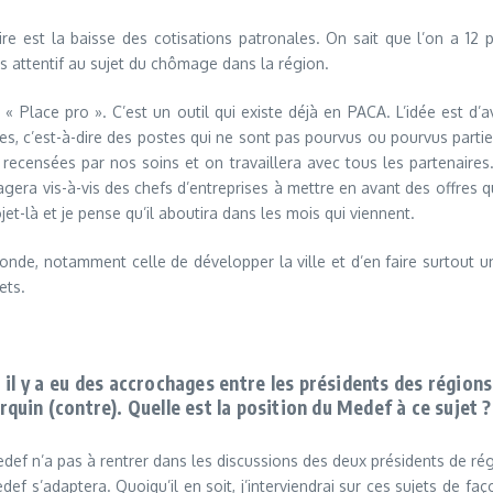
re est la baisse des cotisations patronales. On sait que l’on a 12 
 attentif au sujet du chômage dans la région.
é « Place pro ». C’est un outil qui existe déjà en PACA. L’idée est d
s, c’est-à-dire des postes qui ne sont pas pourvus ou pourvus partiel
 recensées par nos soins et on travaillera avec tous les partenaires.
agera vis-à-vis des chefs d’entreprises à mettre en avant des offres q
et-là et je pense qu’il aboutira dans les mois qui viennent.
’onde, notamment celle de développer la ville et d’en faire surtout
ets.
 il y a eu des accrochages entre les présidents des régi
rquin (contre). Quelle est la position du Medef
à ce sujet ?
e Medef n’a pas à rentrer dans les discussions des deux présidents de ré
edef s’adaptera. Quoiqu’il en soit, j’interviendrai sur ces sujets de 