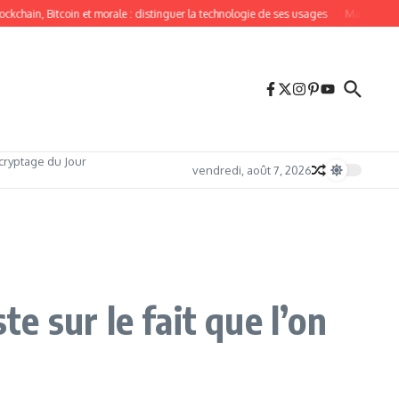
chain, Bitcoin et morale : distinguer la technologie de ses usages
Maurel & Prom 
cryptage du Jour
vendredi, août 7, 2026
 sur le fait que l’on