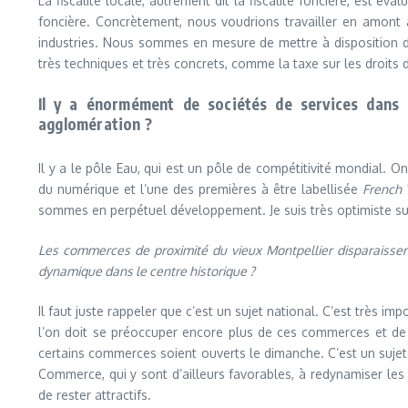
La fiscalité locale, autrement dit la fiscalité foncière, est é
foncière. Concrètement, nous voudrions travailler en amont a
industries. Nous sommes en mesure de mettre à disposition des
très techniques et très concrets, comme la taxe sur les droits 
Il y a énormément de sociétés de services dans l
agglomération ?
Il y a le pôle Eau, qui est un pôle de compétitivité mondial. On 
du numérique et l’une des premières à être labellisée
French 
sommes en perpétuel développement. Je suis très optimiste sur le
Les commerces de proximité du vieux Montpellier disparaissent
dynamique dans le centre historique ?
Il faut juste rappeler que c’est un sujet national. C’est très 
l’on doit se préoccuper encore plus de ces commerces et de 
certains commerces soient ouverts le dimanche. C’est un sujet s
Commerce, qui y sont d’ailleurs favorables, à redynamiser les
de rester attractifs.