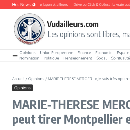
Aller au contenu
Hot News
 les profits aux USA, au Japon et ailleurs
Drive ou Click & Collect : la vraie bataill
Vudailleurs.com
Les opinions sont libres, ma
Opinions
Union Européenne
Finance
Economie
Espace
Nomination
Politique
Renseignement
Social
Spiritualit
Accueil
/
Opinions
/
MARIE-THERESE MERCIER : « Je suis très optimiste
Opinions
MARIE-THERESE MERCIER 
peut tirer Montpellier e