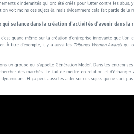
onnements d’indemnités qui ont été créés pour lutter contre les abus, 
 on voit moins ces sujets-là, mais évidemment cela fait partie de la 
qui se lance dans la création d’activités d’avenir dans la 
n, c’est quand même sur la création d’entreprise innovante que l’on es
r. À titre d’exemple, il y a aussi les
Tribunes Women Awards
qui o
 avons un groupe qui s’appelle Génération Medef. Dans les entreprise
r chercher des marchés. Le fait de mettre en relation et d’échanger 
 dynamiques. Et ça peut aussi les aider sur ces sujets qui ne sont pa