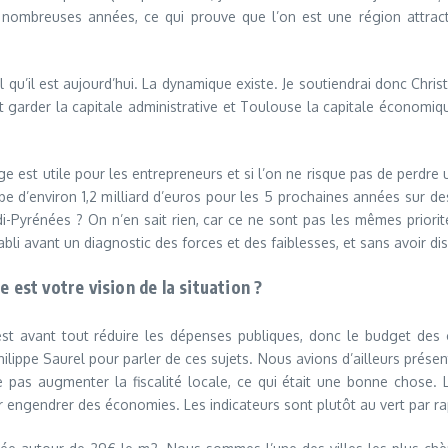
e nombreuses années, ce qui prouve que l’on est une région attract
l qu’il est aujourd’hui. La dynamique existe. Je soutiendrai donc Chris
t garder la capitale administrative et Toulouse la capitale économiqu
age est utile pour les entrepreneurs et si l’on ne risque pas de perd
ope d’environ 1,2 milliard d’euros pour les 5 prochaines années sur d
i-Pyrénées ? On n’en sait rien, car ce ne sont pas les mêmes priorité
li avant un diagnostic des forces et des faiblesses, et sans avoir di
le est votre vision de la situation ?
C’est avant tout réduire les dépenses publiques, donc le budget des c
ippe Saurel pour parler de ces sujets. Nous avions d’ailleurs présen
 pas augmenter la fiscalité locale, ce qui était une bonne chose. 
 engendrer des économies. Les indicateurs sont plutôt au vert par rap