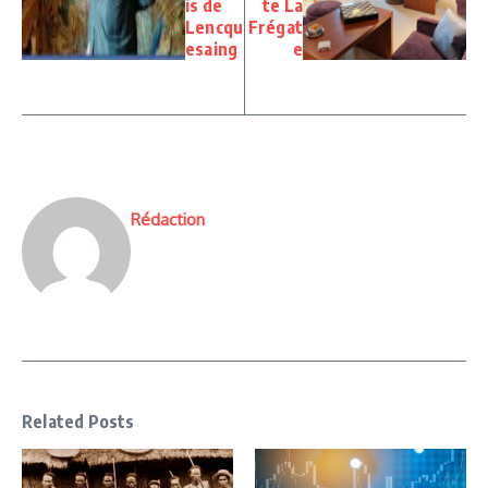
is de
te La
Lencqu
Frégat
esaing
e
Rédaction
Related Posts