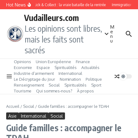
Aller au contenu
Hot News
Drive ou Click & Collect : la vraie bataille de la rentrée
Immigration de tra
Vudailleurs.com
Les opinions sont libres,
M
e
n
mais les faits sont
u
sacrés
Opinions
Union Européenne
Finance
Economie
Espace
Spiritualités
Actualités
Industrie d’armement
International
Le Décryptage du Jour
Nomination
Politique
Renseignement
Social
Spiritualités
Sport
Tourisme
Qui sommes‑nous?
À propos
Accueil
/
Social
/
Guide familles : accompagner le TDAH
Asie
International
Social
Guide familles : accompagner le
TDAH