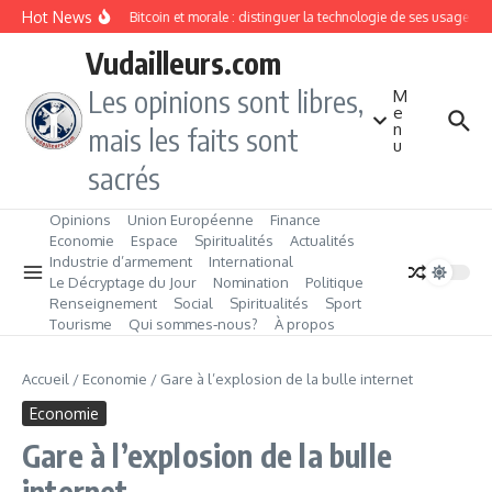
Aller au contenu
Hot News
Blockchain, Bitcoin et morale : distinguer la technologie de ses usages
Vudailleurs.com
Les opinions sont libres,
M
e
n
mais les faits sont
u
sacrés
Opinions
Union Européenne
Finance
Economie
Espace
Spiritualités
Actualités
Industrie d’armement
International
Le Décryptage du Jour
Nomination
Politique
Renseignement
Social
Spiritualités
Sport
Tourisme
Qui sommes‑nous?
À propos
Accueil
/
Economie
/
Gare à l’explosion de la bulle internet
Economie
Gare à l’explosion de la bulle
internet