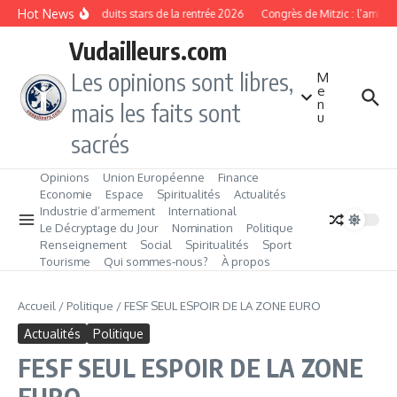
Aller au contenu
Hot News
Les produits stars de la rentrée 2026
Congrès de Mitzic : l’ambiti
Vudailleurs.com
Les opinions sont libres,
M
e
n
mais les faits sont
u
sacrés
Opinions
Union Européenne
Finance
Economie
Espace
Spiritualités
Actualités
Industrie d’armement
International
Le Décryptage du Jour
Nomination
Politique
Renseignement
Social
Spiritualités
Sport
Tourisme
Qui sommes‑nous?
À propos
Accueil
/
Politique
/
FESF SEUL ESPOIR DE LA ZONE EURO
Actualités
Politique
FESF SEUL ESPOIR DE LA ZONE
EURO