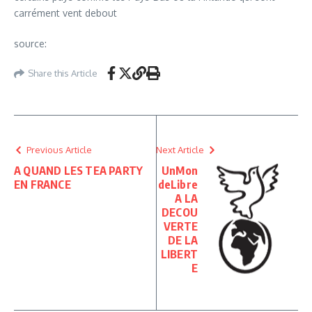
carrément vent debout
source:
Share this Article
Previous Article
Next Article
A QUAND LES TEA PARTY
UnMon
EN FRANCE
deLibre
A LA
DECOU
VERTE
DE LA
LIBERT
E