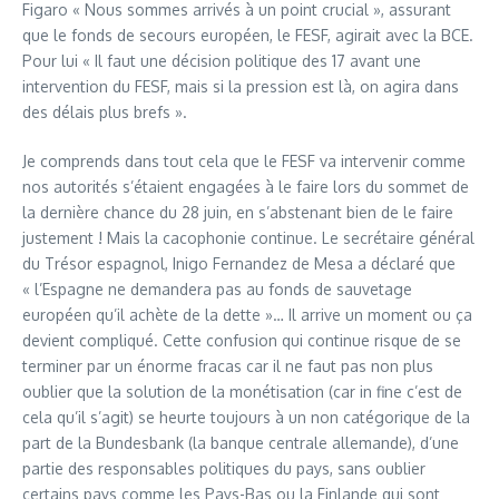
Figaro « Nous sommes arrivés à un point crucial », assurant
que le fonds de secours européen, le FESF, agirait avec la BCE.
Pour lui « Il faut une décision politique des 17 avant une
intervention du FESF, mais si la pression est là, on agira dans
des délais plus brefs ».
Je comprends dans tout cela que le FESF va intervenir comme
nos autorités s’étaient engagées à le faire lors du sommet de
la dernière chance du 28 juin, en s’abstenant bien de le faire
justement ! Mais la cacophonie continue. Le secrétaire général
du Trésor espagnol, Inigo Fernandez de Mesa a déclaré que
« l’Espagne ne demandera pas au fonds de sauvetage
européen qu’il achète de la dette »… Il arrive un moment ou ça
devient compliqué. Cette confusion qui continue risque de se
terminer par un énorme fracas car il ne faut pas non plus
oublier que la solution de la monétisation (car in fine c’est de
cela qu’il s’agit) se heurte toujours à un non catégorique de la
part de la Bundesbank (la banque centrale allemande), d’une
partie des responsables politiques du pays, sans oublier
certains pays comme les Pays-Bas ou la Finlande qui sont