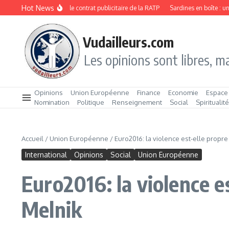
Aller au contenu
Hot News
Metrobus remporte le contrat publicitaire de la RATP
Sardines en boîte : un ma
Vudailleurs.com
Les opinions sont libres, ma
Opinions
Union Européenne
Finance
Economie
Espace
Nomination
Politique
Renseignement
Social
Spiritualit
Accueil
/
Union Européenne
/
Euro2016: la violence est-elle propr
International
Opinions
Social
Union Européenne
Euro2016: la violence e
Melnik