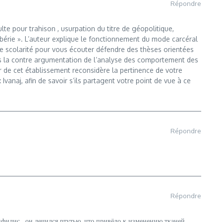
Répondre
lte pour trahison , usurpation du titre de géopolitique,
Sibérie ». L’auteur explique le fonctionnement du mode carcéral
une scolarité pour vous écouter défendre des thèses orientées
pas la contre argumentation de l’analyse des comportement des
r de cet établissement reconsidère la pertinence de votre
vanaj, afin de savoir s’ils partagent votre point de vue à ce
Répondre
Répondre
лис , он лечился ртутью, что привёло к изменению тканей