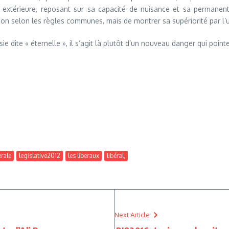
ue extérieure, reposant sur sa capacité de nuisance et sa permanen
ion selon les règles communes, mais de montrer sa supériorité par l’u
sie dite « éternelle », il s’agit là plutôt d’un nouveau danger qui poin
erale
legislative2012
les liberaux
libéral,
Next Article