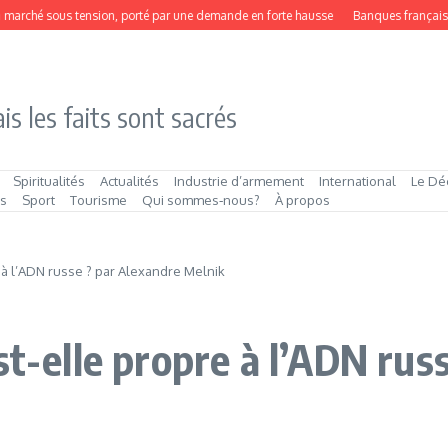
rché sous tension, porté par une demande en forte hausse
Banques françaises : 
is les faits sont sacrés
Spiritualités
Actualités
Industrie d’armement
International
Le Dé
és
Sport
Tourisme
Qui sommes‑nous?
À propos
e à l’ADN russe ? par Alexandre Melnik
st-elle propre à l’ADN rus