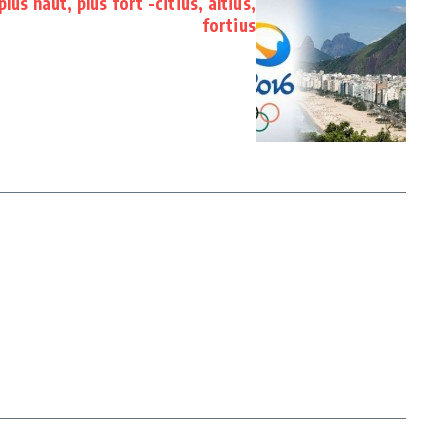
lus haut, plus fort -citius, altius,
fortius