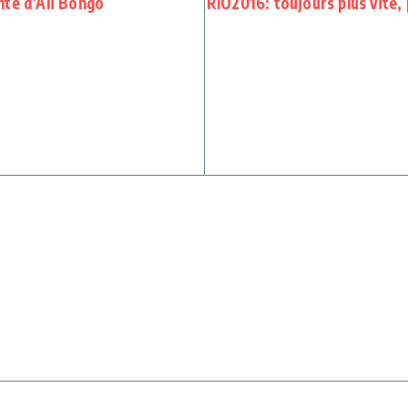
nte d’Ali Bongo
RIO2016: toujours plus vite, p