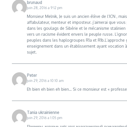
brunaud
juin 28, 2016 a 9:12 pm
Monsieur Melnik, Je suis un ancien élève de l’ICN , mai
affabulateur, menteur et imposteur. j’aimerai que vous 
dans les goulags de Sibérie et le mécanisme stalinien 
vers un racisme évident envers le peuple russe. L’ign
peuples dans les haplogroupes R1a et R1b.L’approche gé
enseignement dans un établissement ayant vocation à l’i
sujet.
Peter
juin 29, 2016 a 10:10 am
Eh bien eh bien eh bien… Si ce monsieur est « professe
Tania ukrainienne
juin 29, 2016 a 1:05 pm
Примеры, которые даёт этот малограмотный псевдоучёны