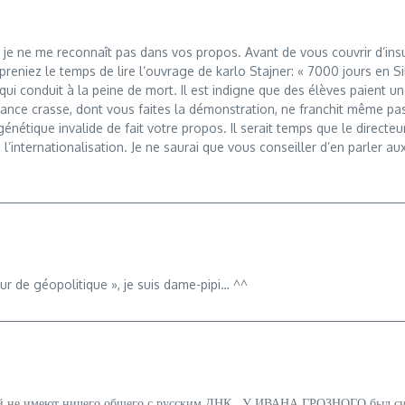
s je ne me reconnaît pas dans vos propos. Avant de vous couvrir d’insu
preniez le temps de lire l’ouvrage de karlo Stajner: « 7000 jours en 
qui conduit à la peine de mort. Il est indigne que des élèves paient 
orance crasse, dont vous faites la démonstration, ne franchit même 
nétique invalide de fait votre propos. Il serait temps que le directeu
nternationalisation. Je ne saurai que vous conseiller d’en parler aux I
ur de géopolitique », je suis dame-pipi… ^^
й не имеют ничего общего с русским ДНК . У ИВАНА ГРОЗНОГО был сифи