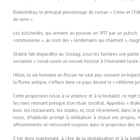
Raskolnikov, le principal personnage du roman « Crime et Châti
de vivre ».
Les bolcheviks, qui arrivent au pouvoir en 1917 par un putsc
communisme », au nom des « lendemains qui chantent », magnif
Staline fait disparaître au Goulag, sous les fanfares une partie
socialiste » censé ouvrir un nouvel horizon à l’Humanité toute e
Hélas, la vie humaine en Russie ne vaut pas souvent un kopeck
la Rome antique, s’efface dans ce pays devant le « nihilisme juri
Cette propension russe à la violence et à la brutalité, ce rejet
les rixes relevant presque d’un rituel sociétal. Appelées « drak
bois, les restaurants, les stades, et, tout récemment, dans le 
russe, d’habitude prompt à médiatiser à chaud ses propos, 
affrontements se retrouvent toujours dans le projecteur des mé
C’est donc maintenant, à l’ère de la globalisation et à la lu