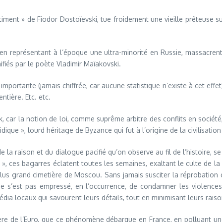
ment » de Fiodor Dostoïevski, tue froidement une vieille prêteuse su
h, en représentant à l’époque une ultra-minorité en Russie, massacre
iés par le poète Vladimir Maïakovski.
 importante (jamais chiffrée, car aucune statistique n’existe à cet eff
ntière. Etc. etc.
, car la notion de loi, comme suprême arbitre des conflits en socié
dique », lourd héritage de Byzance qui fut à l’origine de la civilisation
 de la raison et du dialogue pacifié qu’on observe au fil de l’histoir
i », ces bagarres éclatent toutes les semaines, exaltant le culte de la
plus grand cimetière de Moscou. Sans jamais susciter la réprobation cl
ne s’est pas empressé, en l’occurrence, de condamner les violenc
dia locaux qui savourent leurs détails, tout en minimisant leurs rais
mière de l’Euro, que ce phénomène débarque en France, en polluant u