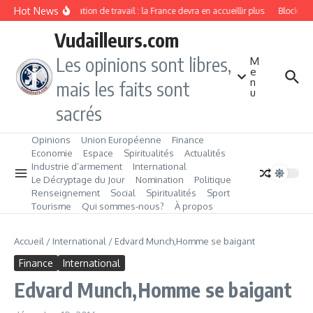
Aller au contenu
Hot News
Immigration de travail : la France devra en accueillir plus
Blockchain
Vudailleurs.com
Les opinions sont libres,
M
e
n
mais les faits sont
u
sacrés
Opinions
Union Européenne
Finance
Economie
Espace
Spiritualités
Actualités
Industrie d’armement
International
Le Décryptage du Jour
Nomination
Politique
Renseignement
Social
Spiritualités
Sport
Tourisme
Qui sommes‑nous?
À propos
Accueil
/
International
/
Edvard Munch,Homme se baigant
Finance
International
Edvard Munch,Homme se baigant