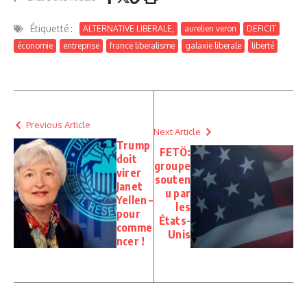
Étiquetté :
ALTERNATIVE LIBERALE,
aurelien veron
DEFICIT
économie
entreprise
france liberalisme
galaxie liberale
liberté
Previous Article
Next Article
Trump
FETÖ:
doit
groupe
virer
souten
Janet
u par
Yellen –
les
pour
États-
comme
Unis
ncer !