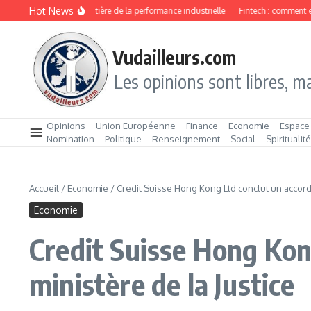
Aller au contenu
Hot News
 4.0 : la nouvelle frontière de la performance industrielle
Fintech : comment elle
Vudailleurs.com
Les opinions sont libres, ma
Opinions
Union Européenne
Finance
Economie
Espace
Nomination
Politique
Renseignement
Social
Spiritualit
Accueil
/
Economie
/
Credit Suisse Hong Kong Ltd conclut un accord 
Economie
Credit Suisse Hong Kon
ministère de la Justice