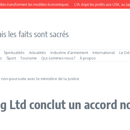
s transforment les modèles économiques
L’IA dope les profits aux USA, au Japon e
is les faits sont sacrés
Spiritualités
Actualités
Industrie d’armement
International
Le Dé
és
Sport
Tourisme
Qui sommes‑nous?
À propos
non-poursuite avec le ministère de la Justice
g Ltd conclut un accord n