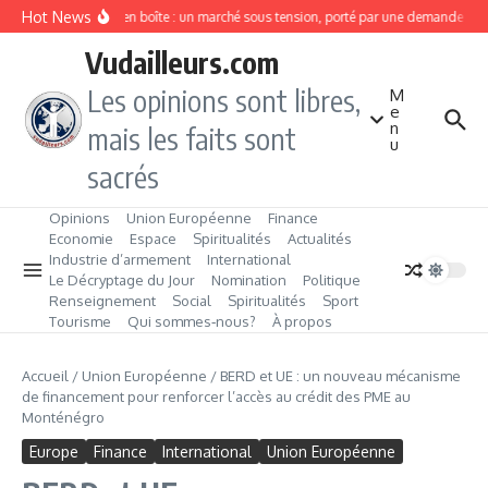
Aller au contenu
Hot News
Sardines en boîte : un marché sous tension, porté par une demande en fo
Vudailleurs.com
Les opinions sont libres,
M
e
n
mais les faits sont
u
sacrés
Opinions
Union Européenne
Finance
Economie
Espace
Spiritualités
Actualités
Industrie d’armement
International
Le Décryptage du Jour
Nomination
Politique
Renseignement
Social
Spiritualités
Sport
Tourisme
Qui sommes‑nous?
À propos
Accueil
/
Union Européenne
/
BERD et UE : un nouveau mécanisme
de financement pour renforcer l’accès au crédit des PME au
Monténégro
Europe
Finance
International
Union Européenne