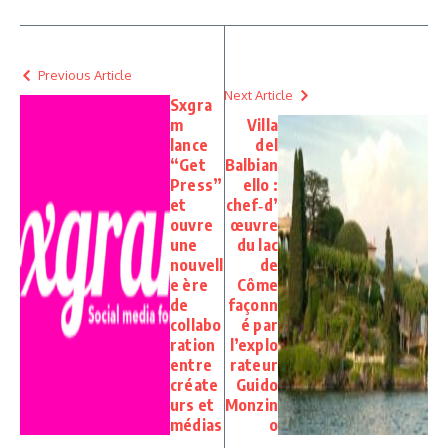
Previous Article
Next Article
Sxgra
m
Villa
lance
del
“Get
Balbian
Press”
ello :
et
chef‑d’
ouvre
œuvre
une
du lac
nouvell
de
e ère
Côme
de
façonn
collabo
é par
ration
l’explo
entre
rateur
créate
Guido
urs et
Monzin
médias
o