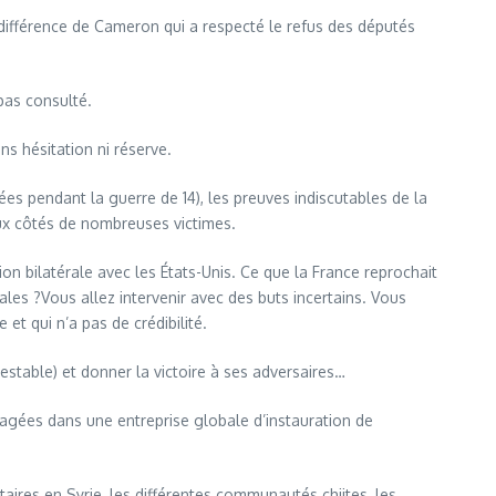
a différence de Cameron qui a respecté le refus des députés
 pas consulté.
ans hésitation ni réserve.
sées pendant la guerre de 14), les preuves indiscutables de la
eux côtés de nombreuses victimes.
on bilatérale avec les États-Unis. Ce que la France reprochait
rales ?Vous allez intervenir avec des buts incertains. Vous
et qui n’a pas de crédibilité.
testable) et donner la victoire à ses adversaires…
gagées dans une entreprise globale d’instauration de
taires en Syrie, les différentes communautés chiites, les