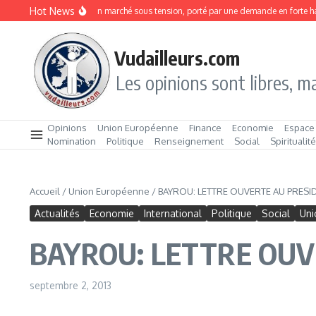
Aller au contenu
Hot News
Sardines en boîte : un marché sous tension, porté par une demande en forte hauss
Vudailleurs.com
Les opinions sont libres, ma
Opinions
Union Européenne
Finance
Economie
Espace
Nomination
Politique
Renseignement
Social
Spiritualit
Accueil
/
Union Européenne
/
BAYROU: LETTRE OUVERTE AU PRESI
Actualités
Economie
International
Politique
Social
Uni
BAYROU: LETTRE OUV
septembre 2, 2013