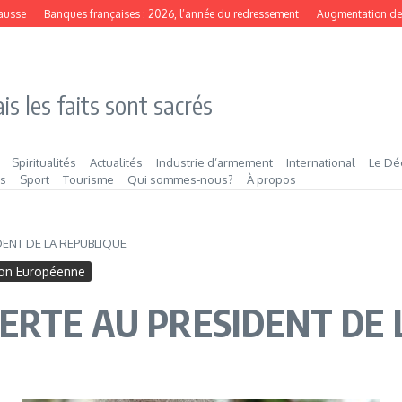
e
Banques françaises : 2026, l’année du redressement
Augmentation de capit
is les faits sont sacrés
Spiritualités
Actualités
Industrie d’armement
International
Le Dé
és
Sport
Tourisme
Qui sommes‑nous?
À propos
DENT DE LA REPUBLIQUE
on Européenne
ERTE AU PRESIDENT DE 