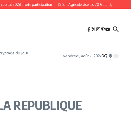
al 2026 : forte participation
Crédit Agricole vise les 20 € : la dynamique reste i
cryptage du Jour
vendredi, août 7, 2026
LA REPUBLIQUE