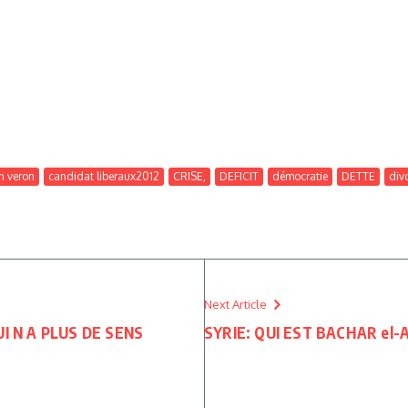
n veron
candidat liberaux2012
CRISE,
DEFICIT
démocratie
DETTE
div
Next Article
I N A PLUS DE SENS
SYRIE: QUI EST BACHAR el-