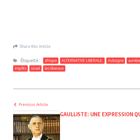
Share this Article
Étiquetté :
afrique
ALTERNATIVE LIBERALE,
Aubagne
aurelie
Impôts
israel
les liberaux
Previous Article
GAULLISTE: UNE EXPRESSION QU