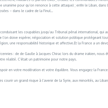
unanime pour qu’on renonce à cette attaque) ; enfin le Liban, dans l’
osées – dans le cadre de la Finul…
 conduisant les coupables jusqu’au Tribunal pénal international, qui
ue l’on doive espérer, négociation et solution politique protégeant tout
ion, une responsabilité historique et affective.Et la France a un devoi
nnies : de de Gaulle à Jacques Chirac lors du drame irakien, nous étio
otre réalité. C’était un patrimoine pour notre pays.
spoir en votre modération et votre équilibre. Vous engagez la France
s courir un grand risque à l’avenir de la Syrie, aux minorités, au Liban