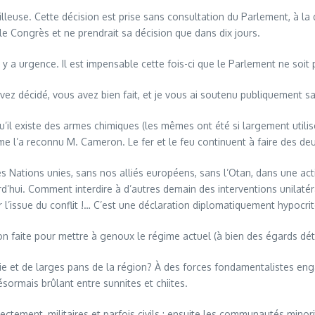
illeuse. Cette décision est prise sans consultation du Parlement, à l
le Congrès et ne prendrait sa décision que dans dix jours.
l y a urgence. Il est impensable cette fois-ci que le Parlement ne soit
 l’avez décidé, vous avez bien fait, et je vous ai soutenu publiquement s
qu’il existe des armes chimiques (les mêmes ont été si largement utili
mme l’a reconnu M. Cameron. Le fer et le feu continuent à faire des d
 Nations unies, sans nos alliés européens, sans l’Otan, dans une acti
urd’hui. Comment interdire à d’autres demain des interventions unilaté
issue du conflit !… C’est une déclaration diplomatiquement hypocrite 
ention faite pour mettre à genoux le régime actuel (à bien des égards dé
rie et de larges pans de la région? À des forces fondamentalistes en
ésormais brûlant entre sunnites et chiites.
ctement, militaires et parfois civils ; ensuite les communautés minori