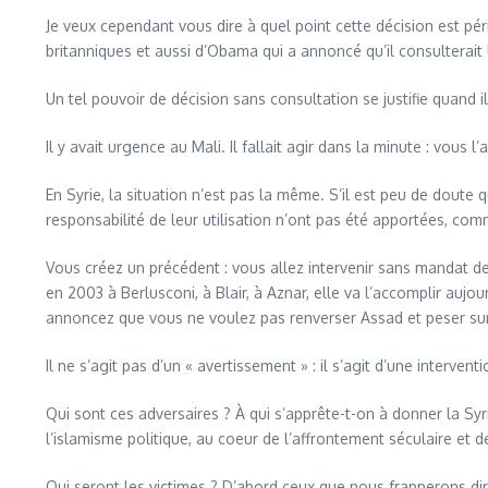
Je veux cependant vous dire à quel point cette décision est pér
britanniques et aussi d’Obama qui a annoncé qu’il consulterait 
Un tel pouvoir de décision sans consultation se justifie quand i
Il y avait urgence au Mali. Il fallait agir dans la minute : vous
En Syrie, la situation n’est pas la même. S’il est peu de doute 
responsabilité de leur utilisation n’ont pas été apportées, co
Vous créez un précédent : vous allez intervenir sans mandat des
en 2003 à Berlusconi, à Blair, à Aznar, elle va l’accomplir aujo
annoncez que vous ne voulez pas renverser Assad et peser sur l’
Il ne s’agit pas d’un « avertissement » : il s’agit d’une interv
Qui sont ces adversaires ? À qui s’apprête-t-on à donner la Sy
l’islamisme politique, au coeur de l’affrontement séculaire et d
Qui seront les victimes ? D’abord ceux que nous frapperons dire