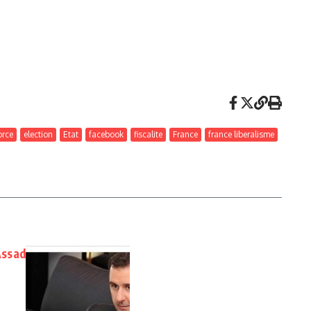
orce
election
Etat
facebook
fiscalite
France
france liberalisme
Assad