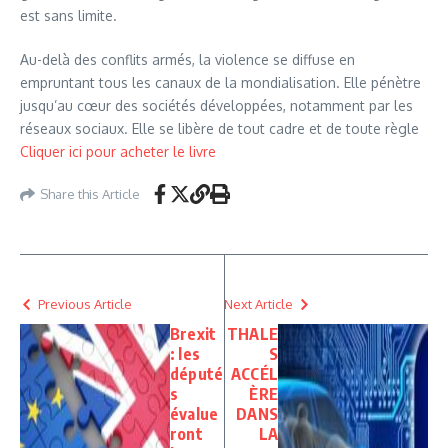
est sans limite.
Au-delà des conflits armés, la violence se diffuse en
empruntant tous les canaux de la mondialisation. Elle pénètre
jusqu’au cœur des sociétés développées, notamment par les
réseaux sociaux. Elle se libère de tout cadre et de toute règle
Cliquer ici pour acheter le livre
Share this Article
Previous Article
Next Article
Brexit
THALE
: les
S
député
ACCÉL
s
ÈRE
évalue
DANS
ront
LA