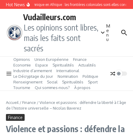
Aller au contenu
Hot News
Division ethnique en Afrique : les frontières coloniales sont‑elles condam
Vudailleurs.com
Les opinions sont libres,
M
e
n
mais les faits sont
u
sacrés
Opinions
Union Européenne
Finance
Economie
Espace
Spiritualités
Actualités
Industrie d’armement
International
Le Décryptage du Jour
Nomination
Politique
Renseignement
Social
Spiritualités
Sport
Tourisme
Qui sommes‑nous?
À propos
Accueil
/
Finance
/
Violence et passions : défendre la liberté à l’âge
de l’histoire universelle – Nicolas Baverez
Finance
Violence et passions : défendre la