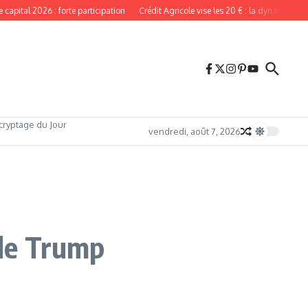
ital 2026 : forte participation
Crédit Agricole vise les 20 € : la dynamique rest
cryptage du Jour
vendredi, août 7, 2026
 de Trump