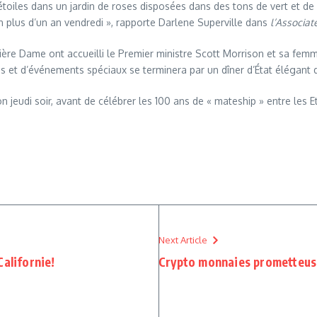
s étoiles dans un jardin de roses disposées dans des tons de vert et 
n plus d’un an vendredi », rapporte Darlene Superville dans
l’Associat
ère Dame ont accueilli le Premier ministre Scott Morrison et sa femm
ns et d’événements spéciaux se terminera par un dîner d’État élégant d
on jeudi soir, avant de célébrer les 100 ans de « mateship » entre les Et
Next Article
Californie!
Crypto monnaies prometteus