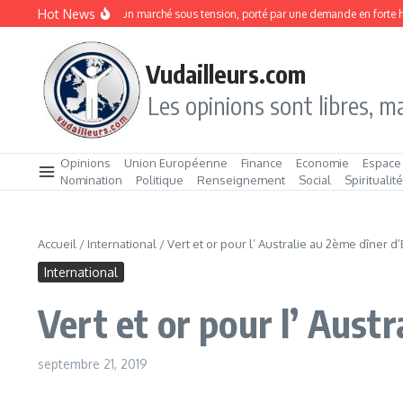
Aller au contenu
Hot News
Sardines en boîte : un marché sous tension, porté par une demande en forte ha
Vudailleurs.com
Les opinions sont libres, ma
Opinions
Union Européenne
Finance
Economie
Espace
Nomination
Politique
Renseignement
Social
Spiritualit
Accueil
/
International
/
Vert et or pour l’ Australie au 2ème dîner d
International
Vert et or pour l’ Aust
septembre 21, 2019