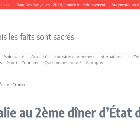
usse
Banques françaises : 2026, l’année du redressement
Augmentation de cap
is les faits sont sacrés
Spiritualités
Actualités
Industrie d’armement
International
Le Dé
és
Sport
Tourisme
Qui sommes‑nous?
À propos
’État de Trump
ralie au 2ème dîner d’État