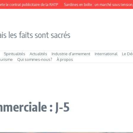
le contrat publicitaire de la RATP
Sardines en boîte : un marché sous tension, 
is les faits sont sacrés
Spiritualités
Actualités
Industrie d’armement
International
Le Dé
ourisme
Qui sommes‑nous?
À propos
merciale : J-5