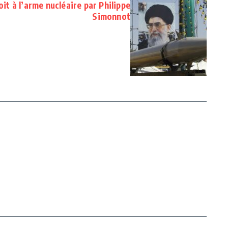
oit à l’arme nucléaire par Philippe
Simonnot