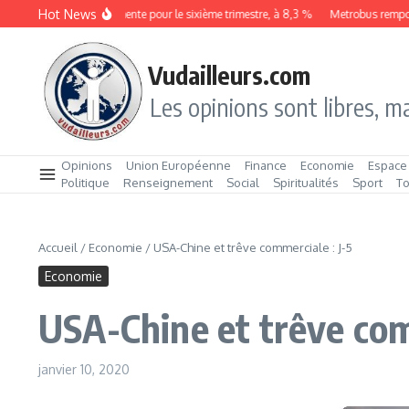
Aller au contenu
Hot News
Le chômage augmente pour le sixième trimestre, à 8,3 %
Metrobus remporte 
Vudailleurs.com
Les opinions sont libres, ma
Opinions
Union Européenne
Finance
Economie
Espace
Politique
Renseignement
Social
Spiritualités
Sport
T
Accueil
/
Economie
/
USA-Chine et trêve commerciale : J-5
Economie
USA-Chine et trêve com
janvier 10, 2020