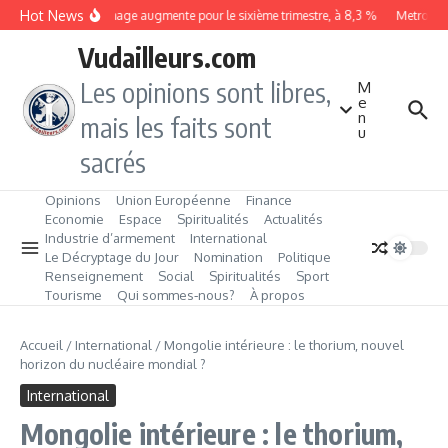
Aller au contenu
Hot News
Le chômage augmente pour le sixième trimestre, à 8,3 %
Metrobus r
Vudailleurs.com
Les opinions sont libres,
M
e
n
mais les faits sont
u
sacrés
Opinions
Union Européenne
Finance
Economie
Espace
Spiritualités
Actualités
Industrie d’armement
International
Le Décryptage du Jour
Nomination
Politique
Renseignement
Social
Spiritualités
Sport
Tourisme
Qui sommes‑nous?
À propos
Accueil
/
International
/
Mongolie intérieure : le thorium, nouvel
horizon du nucléaire mondial ?
International
Mongolie intérieure : le thorium,