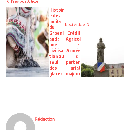
Previous Article
Histoir
e des
Inuits
Next Article
du
Groenl
Crédit
and :
Agricol
une
e–
civilisa
Armée
tion au
s :
seuil
parten
des
ariat
glaces
majeur
Rédaction