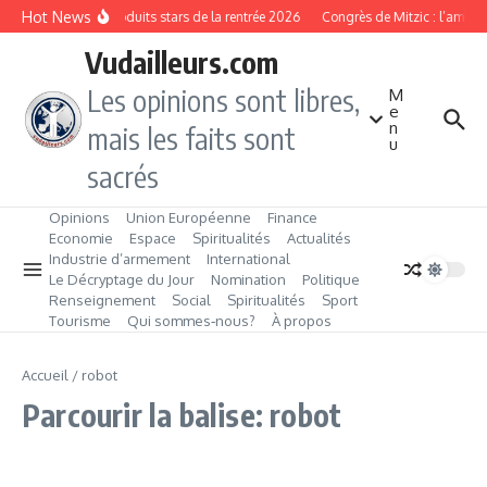
Aller au contenu
Hot News
Les produits stars de la rentrée 2026
Congrès de Mitzic : l’ambiti
Vudailleurs.com
Les opinions sont libres,
M
e
n
mais les faits sont
u
sacrés
Opinions
Union Européenne
Finance
Economie
Espace
Spiritualités
Actualités
Industrie d’armement
International
Le Décryptage du Jour
Nomination
Politique
Renseignement
Social
Spiritualités
Sport
Tourisme
Qui sommes‑nous?
À propos
Accueil
/
robot
Parcourir la balise: robot