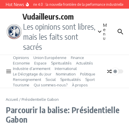
Aller au contenu
Hot News
Industrie 4.0 : la nouvelle frontière de la performance industrielle
Vudailleurs.com
Les opinions sont libres,
M
e
n
mais les faits sont
u
sacrés
Opinions
Union Européenne
Finance
Economie
Espace
Spiritualités
Actualités
Industrie d’armement
International
Le Décryptage du Jour
Nomination
Politique
Renseignement
Social
Spiritualités
Sport
Tourisme
Qui sommes‑nous?
À propos
Accueil
/
Présidentielle Gabon
Parcourir la balise: Présidentielle
Gabon