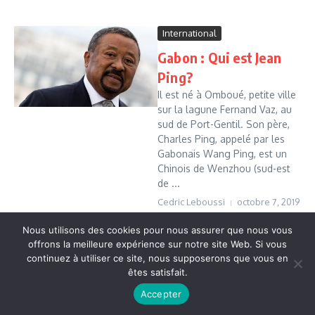
International
Gabon : Qui est Jean
Ping?
Il est né à Omboué, petite ville
sur la lagune Fernand Vaz, au
sud de Port-Gentil. Son père,
Charles Ping, appelé par les
Gabonais Wang Ping, est un
Chinois de Wenzhou (sud-est
de ...
Cedric Leboussi
octobre 7, 2019
Read More
Nous utilisons des cookies pour nous assurer que nous vous
offrons la meilleure expérience sur notre site Web. Si vous
continuez à utiliser ce site, nous supposerons que vous en
Copyright © 2026 Vudailleurs.com | Réalisé par
Magazine
êtes satisfait.
d'actualités X
Accepter