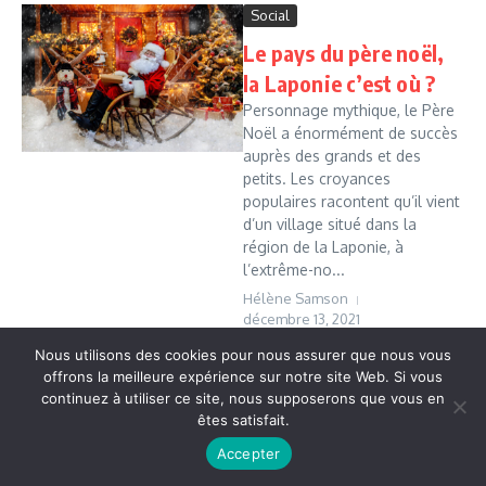
Social
Le pays du père noël,
la Laponie c’est où ?
Personnage mythique, le Père
Noël a énormément de succès
auprès des grands et des
petits. Les croyances
populaires racontent qu’il vient
d’un village situé dans la
région de la Laponie, à
l’extrême-no...
Hélène Samson
décembre 13, 2021
Read More
Nous utilisons des cookies pour nous assurer que nous vous
offrons la meilleure expérience sur notre site Web. Si vous
continuez à utiliser ce site, nous supposerons que vous en
êtes satisfait.
Copyright © 2026 Vudailleurs.com | Réalisé par
Magazine
d'actualités X
Accepter