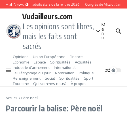
Aller au contenu
Hot News
Les produits stars de la rentrée 2026
Congrès de Mitzic : l’ambit
Vudailleurs.com
Les opinions sont libres,
M
e
n
mais les faits sont
u
sacrés
Opinions
Union Européenne
Finance
Economie
Espace
Spiritualités
Actualités
Industrie d’armement
International
Le Décryptage du Jour
Nomination
Politique
Renseignement
Social
Spiritualités
Sport
Tourisme
Qui sommes‑nous?
À propos
Accueil
/
Père noël
Parcourir la balise: Père noël