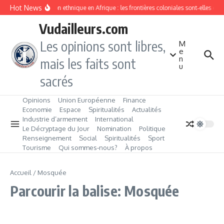
Aller au contenu
Hot News
Division ethnique en Afrique : les frontières coloniales sont‑elles c
Vudailleurs.com
Les opinions sont libres,
M
e
n
mais les faits sont
u
sacrés
Opinions
Union Européenne
Finance
Economie
Espace
Spiritualités
Actualités
Industrie d’armement
International
Le Décryptage du Jour
Nomination
Politique
Renseignement
Social
Spiritualités
Sport
Tourisme
Qui sommes‑nous?
À propos
Accueil
/
Mosquée
Parcourir la balise: Mosquée