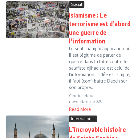
Social
Islamisme : Le
terrorisme est d’abord
une guerre de
l’information
Le seul champ d’application où
il est légitime de parler de
guerre dans la lutte contre le
salafiste djihadiste est celui de
l’information. L’idée est simple,
il faut (com) battre Daech sur
son propre...
Cedric Leboussi
novembre 3, 2020
Read More
International
L’incroyable histoire
de Sainte Sophie :