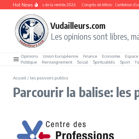
Aller au contenu
Hot News
Les produits stars de la rentrée 2026
Congrès de Mitzic : l’ambition d’un
Vudailleurs.com
Les opinions sont libres, ma
Opinions
Union Européenne
Finance
Economie
Espace
Politique
Renseignement
Social
Spiritualités
Sport
T
Accueil
/
les pouvoirs publics
Parcourir la balise: les