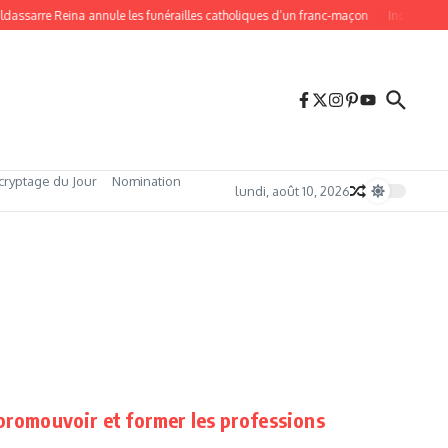
ldassarre Reina annule les funérailles catholiques d’un franc-maçon
Incendies 20
cryptage du Jour
Nomination
lundi, août 10, 2026
promouvoir et former les professions