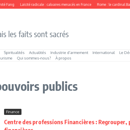
ité Fang
Laïcité radicale : calvaires menacés en France
Rome : le cardinal Ba
is les faits sont sacrés
Spiritualités
Actualités
Industrie d’armement
International
Le Dé
ourisme
Qui sommes‑nous?
À propos
 pouvoirs publics
Finance
Centre des professions Financières : Regrouper, 
financières