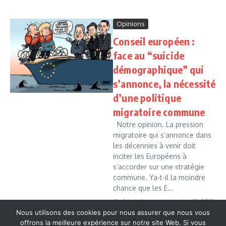
Opinions
Conseil européen :
face au “suicide
démographique” qui
s’annonce, la nécessité
d’une politique
migratoire commune
Notre opinion. La pression
migratoire qui s’annonce dans
les décennies à venir doit
inciter les Européens à
s’accorder sur une stratégie
commune. Ya-t-il la moindre
chance que les E...
Cedric Leboussi
janvier 19, 2019
Nous utilisons des cookies pour nous assurer que nous vous
Read More
offrons la meilleure expérience sur notre site Web. Si vous