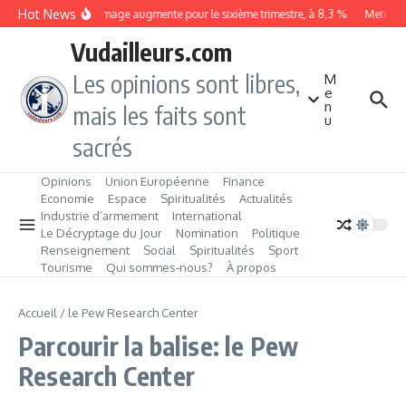
Aller au contenu
Hot News
Le chômage augmente pour le sixième trimestre, à 8,3 %
Metrobus
Vudailleurs.com
Les opinions sont libres,
M
e
n
mais les faits sont
u
sacrés
Opinions
Union Européenne
Finance
Economie
Espace
Spiritualités
Actualités
Industrie d’armement
International
Le Décryptage du Jour
Nomination
Politique
Renseignement
Social
Spiritualités
Sport
Tourisme
Qui sommes‑nous?
À propos
Accueil
/
le Pew Research Center
Parcourir la balise: le Pew
Research Center