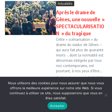
Actualités
Après le drame de
Gênes, une nouvelle »
SPECTACULARISATIO
N » du tragique
Cette « scénarisation » du
drame du viaduc de Gênes –
qui aura fait plus de quarante
morts -, dont la normalité est
désormais intégrée par tous
nos contemporains, est
pourtant, à nos yeux d’être...
Cedric Leboussi
août 19, 2018
Nous utilisons des cookies pour nous assurer que nous vous
Read More
offrons la meilleure expérience sur notre site Web. Si vous
continuez à utiliser ce site, nous supposerons que vous en
êtes satisfait.
Copyright © 2026 Vudailleurs.com | Réalisé par
Magazine
Accepter
d'actualités X