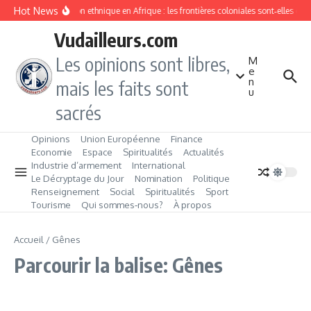
Aller au contenu
Hot News
Division ethnique en Afrique : les frontières coloniales sont‑elles c
Vudailleurs.com
Les opinions sont libres,
M
e
n
mais les faits sont
u
sacrés
Opinions
Union Européenne
Finance
Economie
Espace
Spiritualités
Actualités
Industrie d’armement
International
Le Décryptage du Jour
Nomination
Politique
Renseignement
Social
Spiritualités
Sport
Tourisme
Qui sommes‑nous?
À propos
Accueil
/
Gênes
Parcourir la balise: Gênes