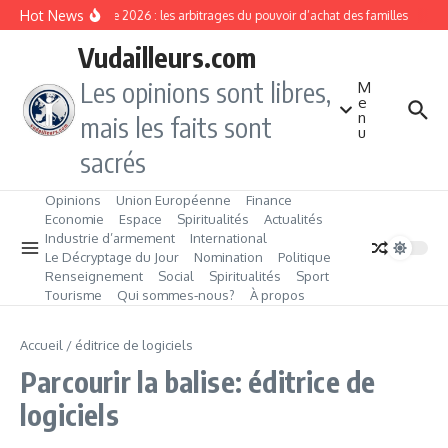
Aller au contenu
Hot News
Rentrée 2026 : les arbitrages du pouvoir d’achat des familles
L’É
Vudailleurs.com
Les opinions sont libres,
M
e
n
mais les faits sont
u
sacrés
Opinions
Union Européenne
Finance
Economie
Espace
Spiritualités
Actualités
Industrie d’armement
International
Le Décryptage du Jour
Nomination
Politique
Renseignement
Social
Spiritualités
Sport
Tourisme
Qui sommes‑nous?
À propos
Accueil
/
éditrice de logiciels
Parcourir la balise: éditrice de
logiciels