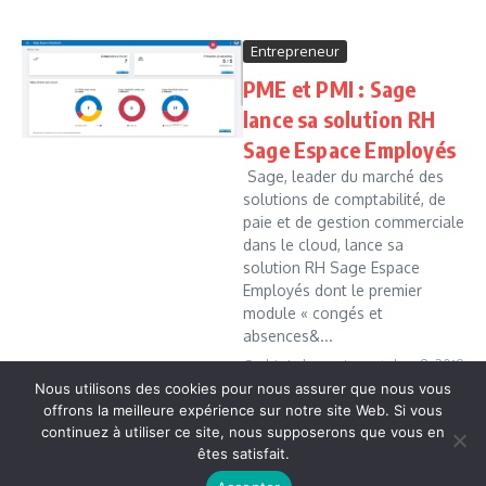
Entrepreneur
PME et PMI : Sage
lance sa solution RH
Sage Espace Employés
Sage, leader du marché des
solutions de comptabilité, de
paie et de gestion commerciale
dans le cloud, lance sa
solution RH Sage Espace
Employés dont le premier
module « congés et
absences&...
Cedric Leboussi
octobre 8, 2019
Nous utilisons des cookies pour nous assurer que nous vous
Read More
offrons la meilleure expérience sur notre site Web. Si vous
continuez à utiliser ce site, nous supposerons que vous en
êtes satisfait.
Copyright © 2026 Vudailleurs.com | Réalisé par
Magazine