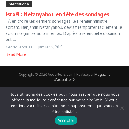
International
Israël : Netanyahou en tête des sondages
À en croire les derniers sondages, le Premier ministre
sortant, Benjamin Netanyahou, devrait remporter facilement le
scrutin organisé au printemps. D’après une enquête d’opinion
pub...
Cedric Leboussi
janvier 5, 2019
Read More
Copyright © 2026 Vudailleurs.com | Réalisé par
Magazine
d'actualités X
Nous utilisons des cookies pour nous assurer que nous vous
offrons la meilleure expérience sur notre site Web. Si vous
continuez à utiliser ce site, nous supposerons que vous en
êtes satisfait.
Accepter