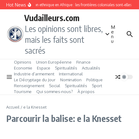
Aller au contenu
Hot News
Division ethnique en Afrique : les frontières coloniales sont‑elles c
Vudailleurs.com
Les opinions sont libres,
M
e
n
mais les faits sont
u
sacrés
Opinions
Union Européenne
Finance
Economie
Espace
Spiritualités
Actualités
Industrie d’armement
International
Le Décryptage du Jour
Nomination
Politique
Renseignement
Social
Spiritualités
Sport
Tourisme
Qui sommes‑nous?
À propos
Accueil
/
e la Knesset
Parcourir la balise: e la Knesset