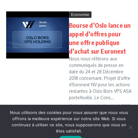
Economie
Bourse d’Oslo lance un
appel d’offres pour
une offre publique
d’achat sur Euronext
Nous nous référons aux
communiqués de presse en
date du 24 et 28 Décembre
2018 concernant. Projet d’offre
d’Euronext NV pour les actions
restantes à Oslo Bors VPS ASA
portefeuille. Le Cons...
Cedric Leboussi
janvier 4, 2019
Nous utilisons des cookies pour nous assurer que nous vous
Read More
offrons la meilleure expérience sur notre site Web. Si vous
continuez à utiliser ce site, nous supposerons que vous en
êtes satisfait.
Copyright © 2026 Vudailleurs.com | Réalisé par
Magazine