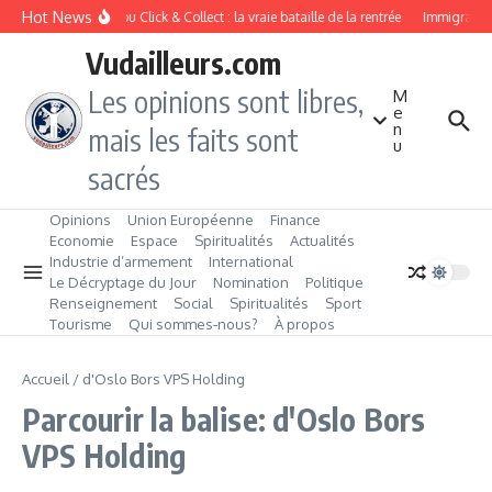
Aller au contenu
Hot News
Drive ou Click & Collect : la vraie bataille de la rentrée
Immigration 
Vudailleurs.com
Les opinions sont libres,
M
e
n
mais les faits sont
u
sacrés
Opinions
Union Européenne
Finance
Economie
Espace
Spiritualités
Actualités
Industrie d’armement
International
Le Décryptage du Jour
Nomination
Politique
Renseignement
Social
Spiritualités
Sport
Tourisme
Qui sommes‑nous?
À propos
Accueil
/
d'Oslo Bors VPS Holding
Parcourir la balise: d'Oslo Bors
VPS Holding