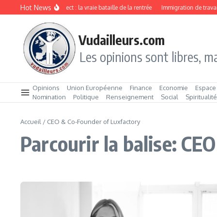
Aller au contenu
Hot News
Drive ou Click & Collect : la vraie bataille de la rentrée
Immigration de travail 
Vudailleurs.com
Les opinions sont libres, ma
Opinions
Union Européenne
Finance
Economie
Espace
Nomination
Politique
Renseignement
Social
Spiritualit
Accueil
/
CEO & Co-Founder of Luxfactory
Parcourir la balise: CE