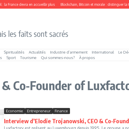
: la France devra en accueillir plus
Blockchain, Bitcoin et morale : distinguer la
is les faits sont sacrés
Spiritualités
Actualités
Industrie d’armement
International
Le Dé
és
Sport
Tourisme
Qui sommes‑nous?
À propos
O & Co-Founder of Luxfact
Economie
Entrepreneur
Finance
Interview d’Elodie Trojanowski, CEO & Co-Found
Luxfactory est présent au Luxembourg depuis 1995. Le groupe a pour