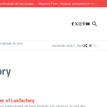
 technologie de ses usages
Maurel & Prom : résultats semestriels en forte hausse
cryptage du Jour
vendredi, août 7, 2026
ory
er of Luxfactory
 particularité de faire évoluer ses services au gré des