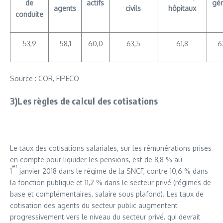
de
actifs
gén
agents
civils
hôpitaux
conduite
53,9
58,1
60,0
63,5
61,8
6
Source : COR, FIPECO
3)Les règles de calcul des cotisations
Le taux des cotisations salariales, sur les rémunérations prises
en compte pour liquider les pensions, est de 8,8 % au
er
1
janvier 2018 dans le régime de la SNCF, contre 10,6 % dans
la fonction publique et 11,2 % dans le secteur privé (régimes de
base et complémentaires, salaire sous plafond). Les taux de
cotisation des agents du secteur public augmentent
progressivement vers le niveau du secteur privé, qui devrait