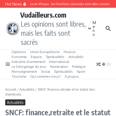
Aller au contenu
Hot News
Division ethnique en Afrique : les frontières coloniales sont‑elles condamnées 
Vudailleurs.com
Les opinions sont libres,
M
e
n
mais les faits sont
u
sacrés
Opinions
Union Européenne
Finance
Economie
Espace
Spiritualités
Actualités
Industrie d’armement
International
Le Décryptage du Jour
Nomination
Politique
Renseignement
Social
Spiritualités
Sport
Tourisme
Qui sommes‑nous?
À propos
Accueil
/
Actualités
/
SNCF: finance,retraite et le statut des
cheminots
Actualités
SNCF: finance,retraite et le statut