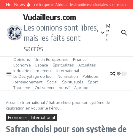
Aller au contenu
Hot News
Division ethnique en Afrique : les frontières coloniales sont‑elles con
Vudailleurs.com
Les opinions sont libres,
M
e
n
mais les faits sont
u
sacrés
Opinions
Union Européenne
Finance
Economie
Espace
Spiritualités
Actualités
Industrie d’armement
International
Le Décryptage du Jour
Nomination
Politique
Renseignement
Social
Spiritualités
Sport
Tourisme
Qui sommes‑nous?
À propos
Accueil
/
International
/
Safran choisi pour son système de
calibration en vol par le Pérou
Economie
International
Safran choisi pour son système de