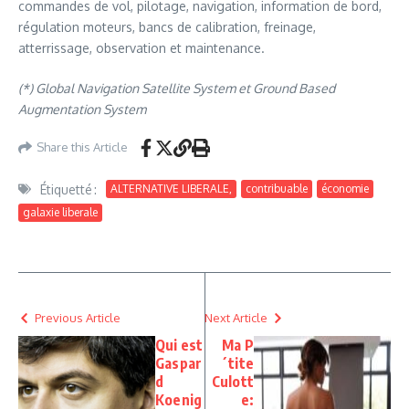
commandes de vol, pilotage, navigation, information de bord,
régulation moteurs, bancs de calibration, freinage,
atterrissage, observation et maintenance.
(*) Global Navigation Satellite System et Ground Based
Augmentation System
Share this Article
Étiquetté :
ALTERNATIVE LIBERALE,
contribuable
économie
galaxie liberale
Previous Article
Next Article
Qui est
Ma P
Gaspar
´tite
d
Culott
Koenig
e: