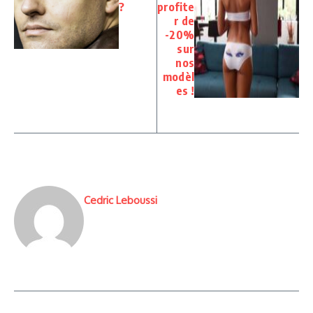
?
profite
r de
-20%
sur
nos
modèl
es !
Cedric Leboussi