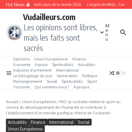
Aller au contenu
Hot News
Les produits stars de la rentrée 2026
Congrès de Mitzic : l’ambiti
Vudailleurs.com
Les opinions sont libres,
M
e
n
mais les faits sont
u
sacrés
Opinions
Union Européenne
Finance
Economie
Espace
Spiritualités
Actualités
Industrie d’armement
International
Le Décryptage du Jour
Nomination
Politique
Renseignement
Social
Spiritualités
Sport
Tourisme
Qui sommes‑nous?
À propos
Accueil
/
Union Européenne
/
RIO: Je souhaite mettre le sport au
service du développement de l’humanité et contribuer à
l’établissement d’un monde pacifique »Pierre de Coubertin
Actualités
Finance
International
Social
Union Européenne