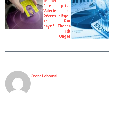
fermet
le
é de
prise
Valérie
au
Pécres
piège !
se
Par
paye !
Eberha
rdt
Unger
Cedric Leboussi