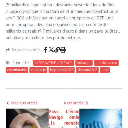
(5 milliards de spectateurs devraient suivre led Jeux de Rio),
village olympique d’Ilha Pura de 31 immeubles construit pour
ses 11 000 athlètes par un cartel d’entreprises de BTP jugé
pour corruption, des Jeux organisés pour un coût de 30
milliards de reais (9,7 milliards d’euros) dans un pays, le Brésil,
pénalisé par la chute des prix du pétrole.
Share this Article
Étiquetté :
ALTERNATIVE LIBERALE,
Aubagne
aurelien veron
contribuable
économie
legislative2012
liberaux2012
ump
Previous Article
Next Article
Pass
L’écon
Navigo
omie
, la
mondia