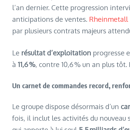
l’an dernier. Cette progression inter
anticipations de ventes.
Rheinmetall 
par plusieurs contrats majeurs attend
Le
résultat d’exploitation
progresse en
à
11,6 %
, contre 10,6 % un an plus tôt.
Un carnet de commandes record, renforc
Le groupe dispose désormais d’un
ca
fois, il inclut les activités du nouve
qui apporte à lui seul
5,5 milliards d’e