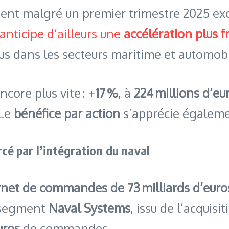
vient malgré un premier trimestre 2025 e
anticipe d’ailleurs une
accélération plus 
us dans les secteurs maritime et automobi
core plus vite : +
17 %
, à
224 millions d’eu
 Le
bénéfice par action
s’apprécie égalemen
é par l’intégration du naval
rnet de commandes de 73 milliards d’euro
au segment
Naval Systems
, issu de l’acquis
uros
de commandes.