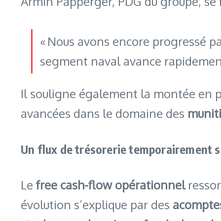
Armin Papperger, PDG du groupe, se f
« Nous avons encore progressé par 
segment naval avance rapidement
Il souligne également la montée en pui
avancées dans le domaine des
munit
Un flux de trésorerie temporairement 
Le
free cash-flow opérationnel
ressor
évolution s’explique par des
acomptes