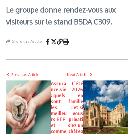
Le groupe donne rendez‑vous aux
visiteurs sur le stand BSDA C309.
Share this Article
Previous Article
Next Article
Assura
L’été
nce‑vie
2026
: quels
en
sont
famille
les
: et si
meilleu
vous
rs ETF
privati
et
siez un
comme
châtea