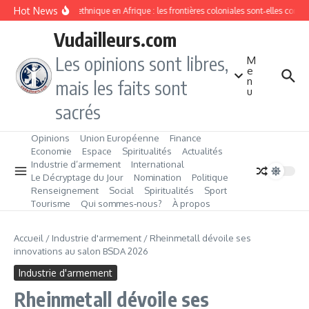
Aller au contenu
Hot News
Division ethnique en Afrique : les frontières coloniales sont‑elles conda
Vudailleurs.com
Les opinions sont libres,
M
e
n
mais les faits sont
u
sacrés
Opinions
Union Européenne
Finance
Economie
Espace
Spiritualités
Actualités
Industrie d’armement
International
Le Décryptage du Jour
Nomination
Politique
Renseignement
Social
Spiritualités
Sport
Tourisme
Qui sommes‑nous?
À propos
Accueil
/
Industrie d'armement
/
Rheinmetall dévoile ses
innovations au salon BSDA 2026
Industrie d'armement
Rheinmetall dévoile ses