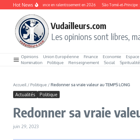
Aller au contenu
Hot News
Gambie : une croissance en ralentissement en 2026
São Tomé‑et‑Principe : prési
Vudailleurs.com
Les opinions sont libres, ma
Opinions
Union Européenne
Finance
Economie
Espace
Nomination
Politique
Renseignement
Social
Spiritualit
Accueil
/
Politique
/
Redonner sa vraie valeur au TEMPS LONG
Actualités
Politique
Redonner sa vraie val
juin 29, 2023