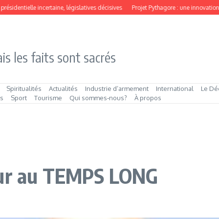
dentielle incertaine, législatives décisives
Projet Pythagore : une innovation fina
is les faits sont sacrés
Spiritualités
Actualités
Industrie d’armement
International
Le Dé
és
Sport
Tourisme
Qui sommes‑nous?
À propos
eur au TEMPS LONG