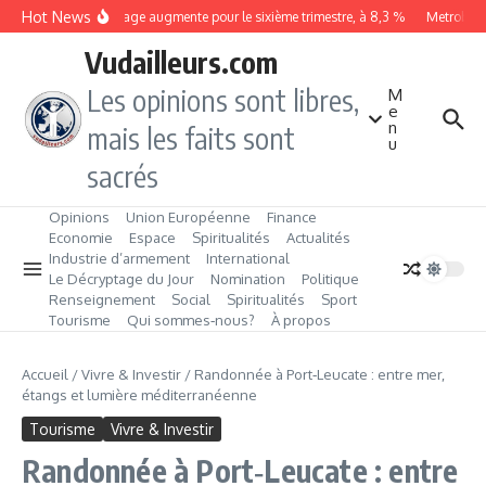
Aller au contenu
Hot News
Le chômage augmente pour le sixième trimestre, à 8,3 %
Metrobus re
Vudailleurs.com
Les opinions sont libres,
M
e
n
mais les faits sont
u
sacrés
Opinions
Union Européenne
Finance
Economie
Espace
Spiritualités
Actualités
Industrie d’armement
International
Le Décryptage du Jour
Nomination
Politique
Renseignement
Social
Spiritualités
Sport
Tourisme
Qui sommes‑nous?
À propos
Accueil
/
Vivre & Investir
/
Randonnée à Port‑Leucate : entre mer,
étangs et lumière méditerranéenne
Tourisme
Vivre & Investir
Randonnée à Port‑Leucate : entre