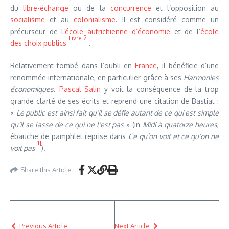
du
libre-échange
ou de la
concurrence
et l’opposition au
socialisme
et au
colonialisme
. Il est considéré comme un
précurseur de l’
école autrichienne d’économie
et de l’
école
[Livre 2]
des choix publics
.
Relativement tombé dans l’oubli en
France
, il bénéficie d’une
renommée internationale, en particulier grâce à ses
Harmonies
économiques
.
Pascal Salin
y voit la conséquence de la trop
grande clarté de ses écrits et reprend une citation de Bastiat :
«
Le public est ainsi fait qu’il se défie autant de ce qui est simple
qu’il se lasse de ce qui ne l’est pas
» (in
Midi à quatorze heures
,
ébauche de pamphlet reprise dans
Ce qu’on voit et ce qu’on ne
[1]
voit pas
).
Share this Article
Previous Article
Next Article