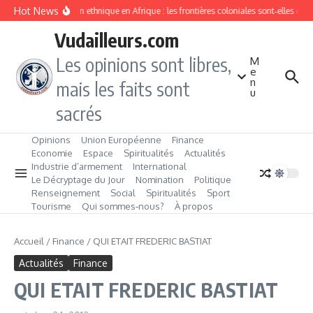
Aller au contenu
Hot News
Division ethnique en Afrique : les frontières coloniales sont‑elles co
Vudailleurs.com
Les opinions sont libres,
M
e
n
mais les faits sont
u
sacrés
Opinions
Union Européenne
Finance
Economie
Espace
Spiritualités
Actualités
Industrie d’armement
International
Le Décryptage du Jour
Nomination
Politique
Renseignement
Social
Spiritualités
Sport
Tourisme
Qui sommes‑nous?
À propos
Accueil
/
Finance
/
QUI ETAIT FREDERIC BASTIAT
Actualités
Finance
QUI ETAIT FREDERIC BASTIAT