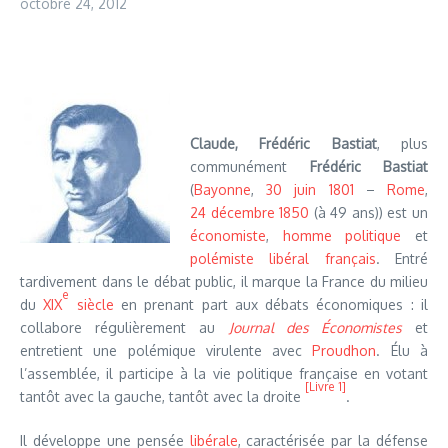
octobre 24, 2012
Claude, Frédéric Bastiat
, plus
communément
Frédéric Bastiat
(
Bayonne
,
30
juin
1801
–
Rome
,
24
décembre
1850
(à 49 ans)) est un
économiste
,
homme politique
et
polémiste
libéral
français
. Entré
tardivement dans le débat public, il marque la France du milieu
e
du
XIX
siècle
en prenant part aux débats économiques : il
collabore régulièrement au
Journal des Économistes
et
entretient une polémique virulente avec
Proudhon
. Élu à
l’assemblée, il participe à la vie politique française en votant
[Livre 1]
tantôt avec la gauche, tantôt avec la droite
.
Il développe une pensée
libérale
, caractérisée par la défense