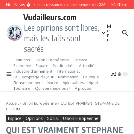
Aller au contenu
Hot News
Gambie : une croissance en ralentissement en 2026
São Tomé‑et‑Pri
Vudailleurs.com
Les opinions sont libres,
M
e
n
mais les faits sont
u
sacrés
Opinions
Union Européenne
Finance
Economie
Espace
Spiritualités
Actualités
Industrie d’armement
International
Le Décryptage du Jour
Nomination
Politique
Renseignement
Social
Spiritualités
Sport
Tourisme
Qui sommes‑nous?
À propos
Accueil
/
Union Européenne
/
QUI EST VRAIMENT STEPHANE DE
COURBIT
Espace
Opinions
Social
Union Européenne
QUI EST VRAIMENT STEPHANE