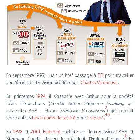
En septembre 1993, il fait un bref passage à
TF1
pour travailler
sur l’émission TV Vision produite par
Charles Villeneuve
.
Au printemps
1994
, il s’associe avec Arthur pour la société
CASE Productions (
Courbit Arthur Stéphane Essebag
, qui
3
deviendra ASP –
Arthur Stéphane Productions
) qui produit
4
,
5
entre autres
Les Enfants de la télé
pour
France 2
.
En
1998
et
2001
,
Endemol
rachète en deux sessions ASP, et
3
Stéphane Courbit devient le président d’Endemol France
. En