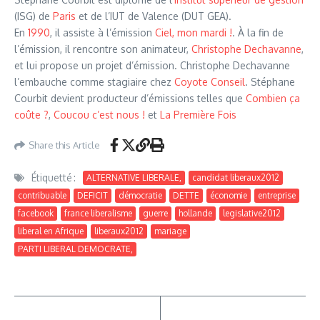
(ISG) de
Paris
et de l’IUT de Valence (DUT GEA).
En
1990
, il assiste à l’émission
Ciel, mon mardi !
. À la fin de
l’émission, il rencontre son animateur,
Christophe Dechavanne
,
et lui propose un projet d’émission. Christophe Dechavanne
l’embauche comme stagiaire chez
Coyote Conseil
. Stéphane
Courbit devient producteur d’émissions telles que
Combien ça
coûte ?
,
Coucou c’est nous !
et
La Première Fois
Share this Article
Étiquetté :
ALTERNATIVE LIBERALE,
candidat liberaux2012
contribuable
DEFICIT
démocratie
DETTE
économie
entreprise
facebook
france liberalisme
guerre
hollande
legislative2012
liberal en Afrique
liberaux2012
mariage
PARTI LIBERAL DEMOCRATE,