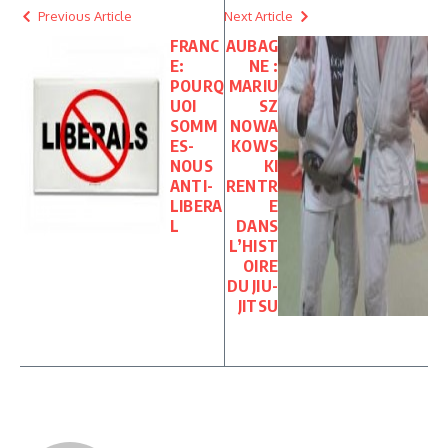
Previous Article
Next Article
FRANC
AUBAG
E:
NE :
POURQ
MARIU
UOI
SZ
SOMM
NOWA
ES-
KOWS
NOUS
KI
ANTI-
RENTR
LIBERA
E
L
DANS
L’HIST
OIRE
DU JIU-
JITSU