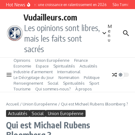
Aller au contenu
Hot News
Gambie : une croissance en ralentissement en 2026
São Tomé‑et‑Pri
Vudailleurs.com
Les opinions sont libres,
M
e
n
mais les faits sont
u
sacrés
Opinions
Union Européenne
Finance
Economie
Espace
Spiritualités
Actualités
Industrie d’armement
International
Le Décryptage du Jour
Nomination
Politique
Renseignement
Social
Spiritualités
Sport
Tourisme
Qui sommes‑nous?
À propos
Accueil
/
Union Européenne
/
Qui est Michael Rubens Bloomberg ?
Actualités
Social
Union Européenne
Qui est Michael Rubens
Bloomberg ?