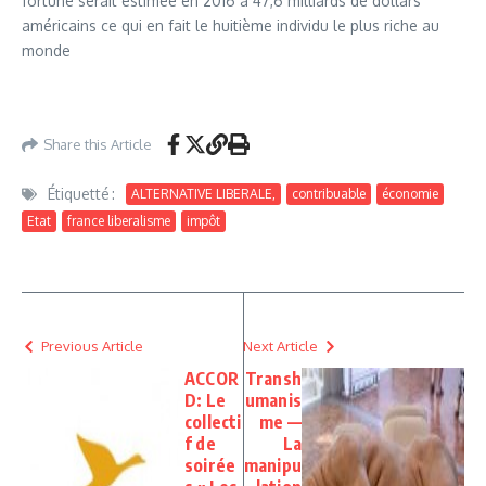
fortune serait estimée en 2016 à 47,6 milliards de dollars
américains ce qui en fait le huitième individu le plus riche au
monde
Share this Article
Étiquetté :
ALTERNATIVE LIBERALE,
contribuable
économie
Etat
france liberalisme
impôt
Previous Article
Next Article
ACCOR
Transh
D: Le
umanis
collecti
me —
f de
La
soirée
manipu