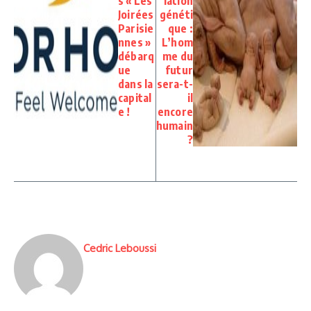
s « Les
lation
Joirées
généti
Parisie
que :
nnes »
L’hom
débarq
me du
ue
futur
dans la
sera-t-
capital
il
e !
encore
humain
?
Cedric Leboussi