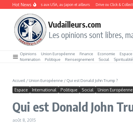
Aller au contenu
Hot News
L’IA dope les profits aux USA, au Japon et ailleurs
Drive ou Click & Collect : la
Vudailleurs.com
Les opinions sont libres, ma
Opinions
Union Européenne
Finance
Economie
Espace
Nomination
Politique
Renseignement
Social
Spiritualit
Accueil
/
Union Européenne
/
Qui est Donald John Trump ?
Espace
International
Politique
Social
Union Européenne
Qui est Donald John Tr
août 8, 2015