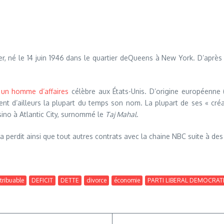
ier, né le 14 juin 1946 dans le quartier deQueens à New York. D’aprè
un homme d’affaires
célèbre aux États-Unis. D’origine européenne 
tent d’ailleurs la plupart du temps son nom. La plupart de ses « c
sino à Atlantic City, surnommé le
Taj Mahal
.
a perdit ainsi que tout autres contrats avec la chaine NBC suite à d
tribuable
DEFICIT
DETTE
divorce
économie
PARTI LIBERAL DEMOCRAT