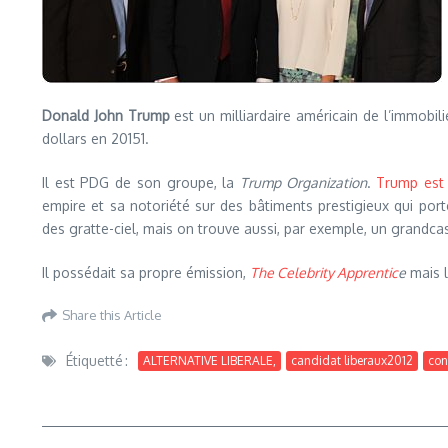
Donald John Trump
est un milliardaire américain de l’immobil
dollars en 20151.
Il est PDG de son groupe, la
Trump Organization
.
Trump est 
empire et sa notoriété sur des bâtiments prestigieux qui por
des gratte-ciel, mais on trouve aussi, par exemple, un grandca
Il possédait sa propre émission,
The Celebrity Apprentic
e
mais l
Share this Article
Étiquetté :
ALTERNATIVE LIBERALE,
candidat liberaux2012
con