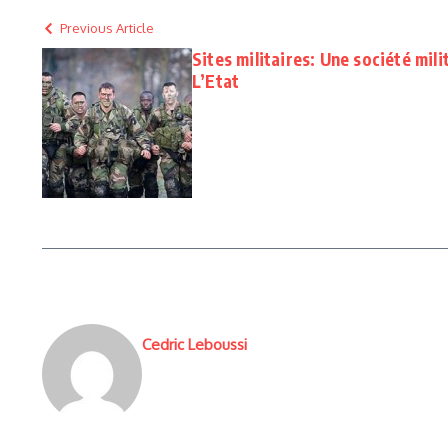
Previous Article
Sites militaires: Une société mili
L’Etat
Cedric Leboussi