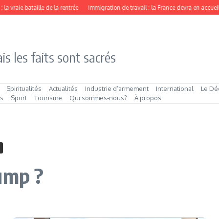
 vraie bataille de la rentrée
Immigration de travail : la France devra en accueillir 
is les faits sont sacrés
Spiritualités
Actualités
Industrie d’armement
International
Le Dé
és
Sport
Tourisme
Qui sommes‑nous?
À propos
ump ?