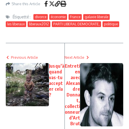
Share this Article
Étiquetté :
divorce
économie
France
galaxie liberale
les liberaux
liberaux2012
PARTI LIBERAL DEMOCRATE,
politique
Previous Article
Next Article
Jusqu’à
Entreti
quand
en
vas-tu
avec
accept
Alexan
er cela
dre
?
Donna
t,
collecti
onneur
d’Art
Brut