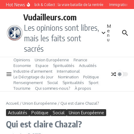
Aller au contenu
Hot News
Drive ou Click & Collect : la vraie bataille de la rentrée
Immigration de t
Vudailleurs.com
Les opinions sont libres,
M
e
n
mais les faits sont
u
sacrés
Opinions
Union Européenne
Finance
Economie
Espace
Spiritualités
Actualités
Industrie d’armement
International
Le Décryptage du Jour
Nomination
Politique
Renseignement
Social
Spiritualités
Sport
Tourisme
Qui sommes‑nous?
À propos
Accueil
/
Union Européenne
/
Qui est claire Chazal?
Actualités
Politique
Social
Union Européenne
Qui est claire Chazal?