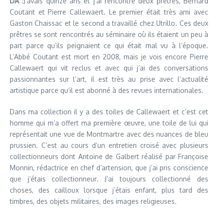
DA
:J’avais quinze ans et j’ai rencontré deux prêtres, Bernard
Coutant et Pierre Callewaert. Le premier était très ami avec
Gaston Chaissac et le second a travaillé chez Utrillo. Ces deux
prêtres se sont rencontrés au séminaire où ils étaient un peu à
part parce qu’ils peignaient ce qui était mal vu à l’époque.
L’Abbé Coutant est mort en 2008, mais je vois encore Pierre
Callewaert qui vit reclus et avec qui j’ai des conversations
passionnantes sur l’art, il est très au prise avec l’actualité
artistique parce qu’il est abonné à des revues internationales.
Dans ma collection il y a des toiles de Callewaert et c’est cet
homme qui m’a offert ma première œuvre, une toile de lui qui
représentait une vue de Montmartre avec des nuances de bleu
prussien. C’est au cours d’un entretien croisé avec plusieurs
collectionneurs dont Antoine de Galbert réalisé par Françoise
Monnin, rédactrice en chef d’artension, que j’ai pris conscience
que j’étais collectionneur. J’ai toujours collectionné des
choses, des cailloux lorsque j’étais enfant, plus tard des
timbres, des objets militaires, des images religieuses.