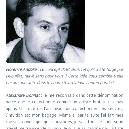
Florence Andoka
: Le concept d’Art Brut, tel qu’il a été forgé par
Dubuffet, fait-il sens pour vous ? Cette idée vous semble-t-elle
encore opérante dans le contexte artistique contemporain ?
Alexandre Donnat
: Je me reconnais dans cette dénomination
parce que je collectionne comme un artiste brut, je n’ai pas
appris l’histoire de l’art avant de collectionner des œuvres,
l’intuition est mon bagage. Même si par la suite j’ai fait mes
classes, ouvert quelques ouvrages, je sais tout de suite si un
travail me transcende ou non. Je suis aussi fasciné par l’artiste