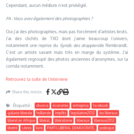
Cependant, aucun médium n’est privilégié.
FA : Vous avez également des photographies ?
Oui j’ai des photographies, mais pas forcément d’artistes bruts.
J’ai des clichés de TXO dont j’aime beaucoup l’univers,
notamment une reprise du
Syndic des drappiers
de Rembrandt.
C’est un artiste savant mais très en marge du système. J’ai
également regroupé des photos anciennes d’anonymes, sur la
corrida notamment.
Retrouvez la suite de l’interview
Share this Article
Étiquetté :
divorce
économie
entreprise
facebook
galaxie liberale
hollande
Impôts
legislative2012
les liberaux
liberal en Afrique
libéral,
libéralisme
liberaux
liberaux2012
liberté
Libres
livre
PARTI LIBERAL DEMOCRATE,
politique