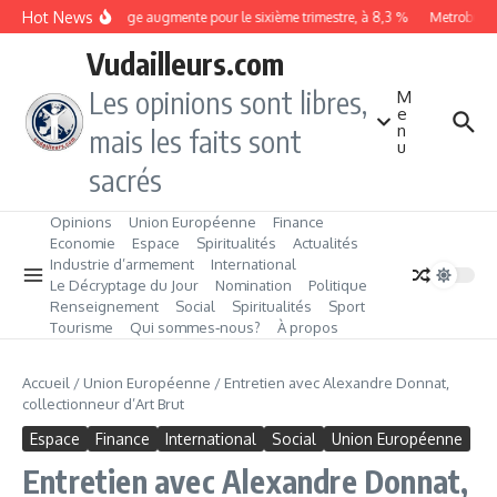
Aller au contenu
Hot News
Le chômage augmente pour le sixième trimestre, à 8,3 %
Metrobus re
Vudailleurs.com
Les opinions sont libres,
M
e
n
mais les faits sont
u
sacrés
Opinions
Union Européenne
Finance
Economie
Espace
Spiritualités
Actualités
Industrie d’armement
International
Le Décryptage du Jour
Nomination
Politique
Renseignement
Social
Spiritualités
Sport
Tourisme
Qui sommes‑nous?
À propos
Accueil
/
Union Européenne
/
Entretien avec Alexandre Donnat,
collectionneur d’Art Brut
Espace
Finance
International
Social
Union Européenne
Entretien avec Alexandre Donnat,