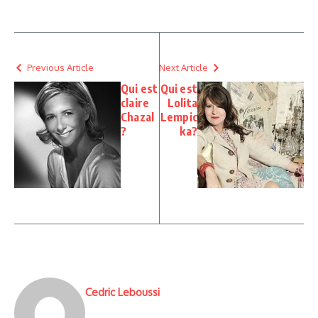
Previous Article
Next Article
Qui est
Qui est
claire
Lolita
Chazal
Lempic
?
ka?
Cedric Leboussi