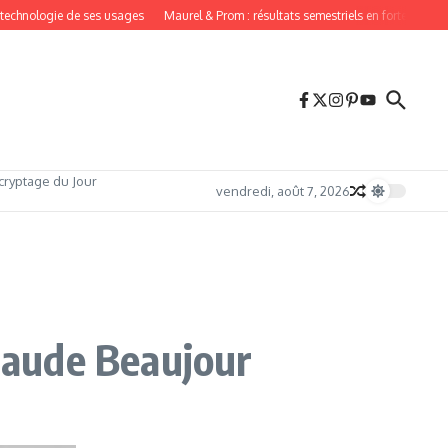
hnologie de ses usages
Maurel & Prom : résultats semestriels en forte hausse en 
cryptage du Jour
vendredi, août 7, 2026
Claude Beaujour