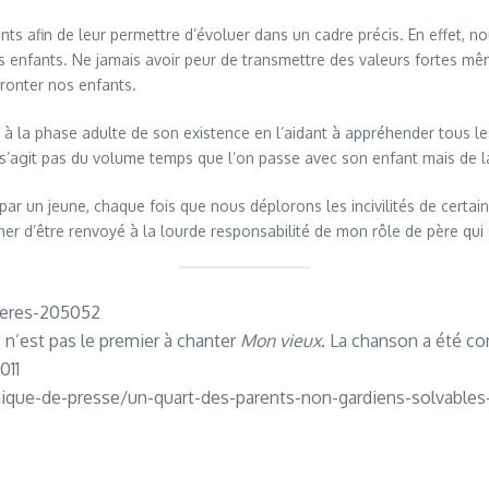
nts afin de leur permettre d’évoluer dans un cadre précis. En effet, n
urs enfants. Ne jamais avoir peur de transmettre des valeurs fortes mê
nfronter nos enfants.
e à la phase adulte de son existence en l’aidant à appréhender tous l
ne s’agit pas du volume temps que l’on passe avec son enfant mais de l
r un jeune, chaque fois que nous déplorons les incivilités de certai
r d’être renvoyé à la lourde responsabilité de mon rôle de père qui 
-peres-205052
n’est pas le premier à chanter
Mon vieux
. La chanson a été co
2011
nique-de-presse/un-quart-des-parents-non-gardiens-solvables