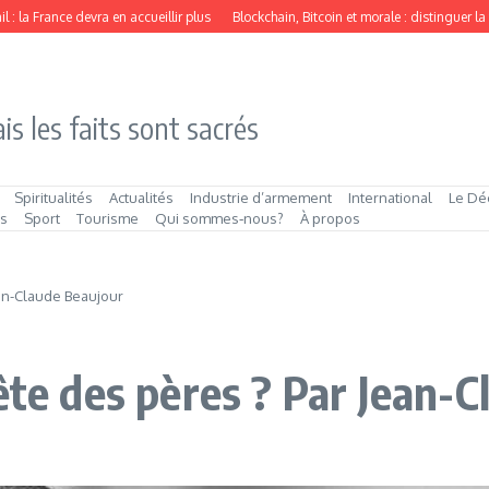
 France devra en accueillir plus
Blockchain, Bitcoin et morale : distinguer la tec
is les faits sont sacrés
Spiritualités
Actualités
Industrie d’armement
International
Le Dé
és
Sport
Tourisme
Qui sommes‑nous?
À propos
ean-Claude Beaujour
ête des pères ? Par Jean-