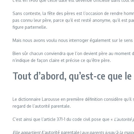
c’est en 1966 que cette date est devenue officielle dans tout l
Sans conteste, la fête des pères est l’occasion de rendre ho
pas connu leur père, parce qu’il est resté anonyme, qu’il est p
figure parternelle.
Mais nous avons voulu nous interroger également sur le sens q
Bien sûr chacun conviendra que l’on devient père au moment de l
n’indique de façon claire et précise ce qu’être père.
Tout d’abord, qu’est-ce que le
Le dictionnaire Larousse en première définition considère qu’il
regard de l’autorité parentale.
C’est ainsi que l’article 371-1 du code civil pose que «
L’autorité 
Elle appartient (
l’autorité parentale
) aux parents jusqu’à la majo