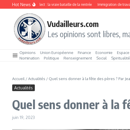
Aller au contenu
Hot News
Drive ou Click & Collect : la vraie bataille de la rentrée
Immigration de travail : la
Vudailleurs.com
Les opinions sont libres, ma
Opinions
Union Européenne
Finance
Economie
Espace
Nomination
Politique
Renseignement
Social
Spiritualit
Accueil
/
Actualités
/
Quel sens donner à la fête des pères ? Par J
Actualités
Quel sens donner à la f
juin 19, 2023