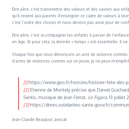
Etre père, c’est transmettre des valeurs et des savoirs aux enfa
qu’il revient aux parents d’enseigner ce cadre de valeurs à le
c’est l’ordre des choses et nous devons pas avoir peur de co
Etre père, c’est accompagner les enfants à passer de l’enfanc
en âge. Et pour cela, la donnée « temps » est essentielle. Il 
Chaque fois que nous dénonçons un acte de violence commis pa
d’actes de violences commis sur un jeune, je ne peux m’empêche
[1]
https://www.geo.fr/histoire/histoire-fete-des
[2]
Etienne de Montely précise que Daniel Guichard 
Senlis, musique de Jean Ferrat.
Le Figaro
, 13 juillet 
[3]
https://drees.solidarites-sante.gouv.fr/commu
Jean-Claude Beaujour, avocat