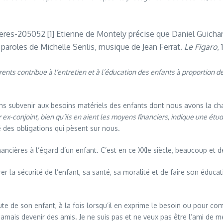
peres-205052 [1] Etienne de Montely précise que Daniel Guichar
paroles de Michelle Senlis, musique de Jean Ferrat.
Le Figaro
, 
nts contribue à l’entretien et à l’éducation des enfants à proportion de
vons subvenir aux besoins matériels des enfants dont nous avons la 
x-conjoint, bien qu’ils en aient les moyens financiers, indique une étud
é des obligations qui pèsent sur nous.
nancières à l’égard d’un enfant. C’est en ce XXIe siècle, beaucoup et de
urer la sécurité de l’enfant, sa santé, sa moralité et de faire son éd
oute de son enfant, à la fois lorsqu’il en exprime le besoin ou pour 
amais devenir des amis. Je ne suis pas et ne veux pas être l’ami de me