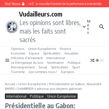
Aller au contenu
Hot News
Industrie 4.0 : la nouvelle frontière de la performance industrielle
Fin
Vudailleurs.com
Les opinions sont libres,
M
e
n
mais les faits sont
u
sacrés
Opinions
Union Européenne
Finance
Economie
Espace
Spiritualités
Actualités
Industrie d’armement
International
Le Décryptage du Jour
Nomination
Politique
Renseignement
Social
Spiritualités
Sport
Tourisme
Qui sommes‑nous?
À propos
Accueil
/
Union Européenne
/
Présidentielle au Gabon: Alexandre
BARRO CHAMBRIER s’adresse aux citoyens gabonais
International
Politique
Union Européenne
Présidentielle au Gabon: