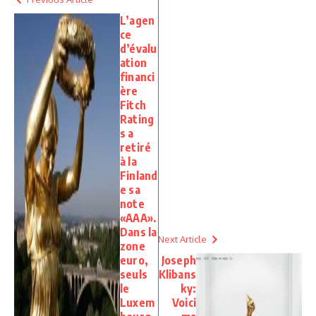
L’agen
ce
d’évalu
ation
financi
ère
Fitch
Rating
s a
retiré
à la
Finland
e sa
note
«AAA».
Dans la
Next Article
zone
euro,
Joseph
seuls
Klibans
le
ky:
Luxem
Voici