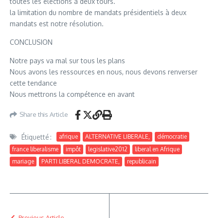
toutes les élections à deux tours.
la limitation du nombre de mandats présidentiels à deux
mandats est notre résolution.
CONCLUSION
Notre pays va mal sur tous les plans
Nous avons les ressources en nous, nous devons renverser
cette tendance
Nous mettrons la compétence en avant
Share this Article
Étiquetté :
afrique
ALTERNATIVE LIBERALE,
démocratie
france liberalisme
impôt
legislative2012
liberal en Afrique
mariage
PARTI LIBERAL DEMOCRATE,
republicain
Previous Article