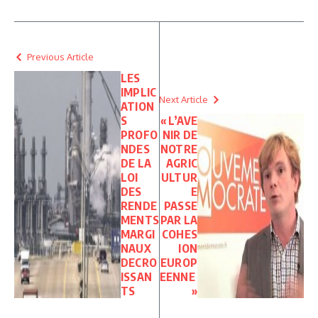
Previous Article
LES
IMPLIC
Next Article
ATION
S
« L’AVE
PROFO
NIR DE
NDES
NOTRE
DE LA
AGRIC
LOI
ULTUR
DES
E
RENDE
PASSE
MENTS
PAR LA
MARGI
COHES
NAUX
ION
DECRO
EUROP
ISSAN
EENNE
TS
»