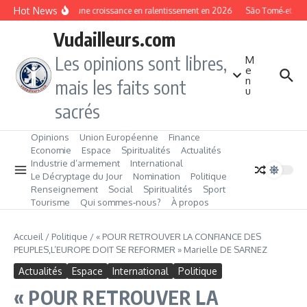
Aller au contenu
Hot News
Gambie : une croissance en ralentissement en 2026
São Tomé‑et‑Princi
Vudailleurs.com
Les opinions sont libres,
M
e
n
mais les faits sont
u
sacrés
Opinions
Union Européenne
Finance
Economie
Espace
Spiritualités
Actualités
Industrie d’armement
International
Le Décryptage du Jour
Nomination
Politique
Renseignement
Social
Spiritualités
Sport
Tourisme
Qui sommes‑nous?
À propos
Accueil
/
Politique
/
« POUR RETROUVER LA CONFIANCE DES
PEUPLES,L’EUROPE DOIT SE REFORMER » Marielle DE SARNEZ
Actualités
Espace
International
Politique
« POUR RETROUVER LA