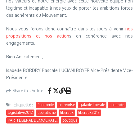
nos valeurs et notre énergie avec cette nouvelle équipe non
légitime et incapable à nos yeux de porter les ambitions fortes
des adhérents du Mouvement.
Nous vous ferons donc connaître dans les jours à venir
nos
propositions et nos action
s en cohérence avec nos
engagements.
Bien Amicalement,
Isabelle BORDRY Pascale LUCIANI BOYER Vice-Présidente Vice-
Présidente
Share this Article
Étiquetté :
économie
entreprise
galaxie liberale
hollande
legislative2012
libéralisme
liberaux
liberaux2012
PARTI LIBERAL DEMOCRATE,
politique