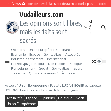
Aller au contenu
Hot News
Immigration de travail : la France devra en accueillir plus
Blockchain,
Vudailleurs.com
Les opinions sont libres,
M
e
n
mais les faits sont
u
sacrés
Opinions
Union Européenne
Finance
Economie
Espace
Spiritualités
Actualités
Industrie d’armement
International
Le Décryptage du Jour
Nomination
Politique
Renseignement
Social
Spiritualités
Sport
Tourisme
Qui sommes‑nous?
À propos
Accueil
/
Union Européenne
/
Pascale LUCIANI BOYER et Isabelle
BORDRY disent tout sur la crise de Nouscitoyens
Actualités
Espace
Opinions
Politique
Social
Union Européenne