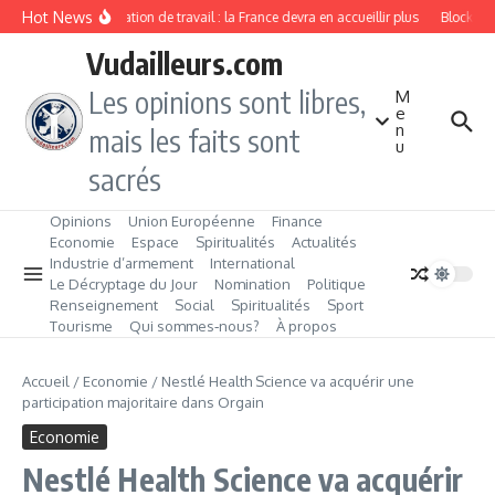
Aller au contenu
Hot News
Immigration de travail : la France devra en accueillir plus
Blockchai
Vudailleurs.com
Les opinions sont libres,
M
e
n
mais les faits sont
u
sacrés
Opinions
Union Européenne
Finance
Economie
Espace
Spiritualités
Actualités
Industrie d’armement
International
Le Décryptage du Jour
Nomination
Politique
Renseignement
Social
Spiritualités
Sport
Tourisme
Qui sommes‑nous?
À propos
Accueil
/
Economie
/
Nestlé Health Science va acquérir une
participation majoritaire dans Orgain
Economie
Nestlé Health Science va acquérir