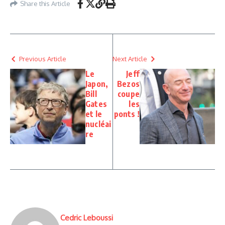
Share this Article
Previous Article
Next Article
Le
Jeff
Japon,
Bezos
Bill
coupe
Gates
les
et le
ponts !
nucléai
re
Cedric Leboussi