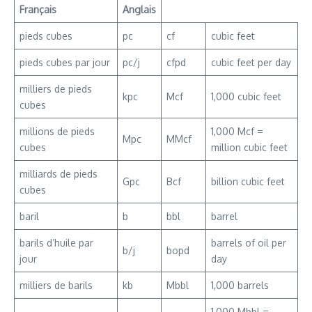
Français
Anglais
pieds cubes
pc
cf
cubic feet
pieds cubes par jour
pc/j
cfpd
cubic feet per day
milliers de pieds
kpc
Mcf
1,000 cubic feet
cubes
millions de pieds
1,000 Mcf =
Mpc
MMcf
cubes
million cubic feet
milliards de pieds
Gpc
Bcf
billion cubic feet
cubes
baril
b
bbl
barrel
barils d’huile par
barrels of oil per
b/j
bopd
jour
day
milliers de barils
kb
Mbbl
1,000 barrels
1,000 Mbbl =