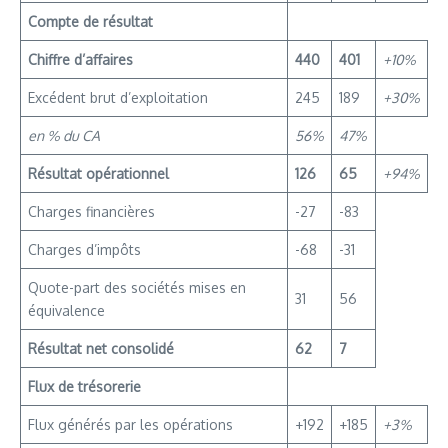
Compte de résultat
Chiffre d’affaires
440
401
+10%
Excédent brut d’exploitation
245
189
+30%
en % du CA
56%
47%
Résultat opérationnel
126
65
+94%
Charges financières
-27
-83
Charges d’impôts
-68
-31
Quote-part des sociétés mises en
31
56
équivalence
Résultat net consolidé
62
7
Flux de trésorerie
Flux générés par les opérations
+192
+185
+3%