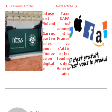
Previous Article
Next Article
Infosy
Taxe
s et
GAFA
Roland
ou
-
comme
Garros
nt la
parten
France
aires
va
pour
s’attir
l’innov
er les
ation
foudre
digital
s des
e
Améric
ains