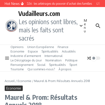
Aller au contenu
Hot News
Rentrée 2026 : les arbitrages du pouvoir d’achat des familles
L’Éveil 
Vudailleurs.com
Les opinions sont libres,
M
e
n
mais les faits sont
u
sacrés
Opinions
Union Européenne
Finance
Economie
Espace
Spiritualités
Actualités
Industrie d’armement
International
Le Décryptage du Jour
Nomination
Politique
Renseignement
Social
Spiritualités
Sport
Tourisme
Qui sommes‑nous?
À propos
Accueil
/
Economie
/
Maurel & Prom: Résultats Annuels 2018
Economie
Maurel & Prom: Résultats
Annuels 2018