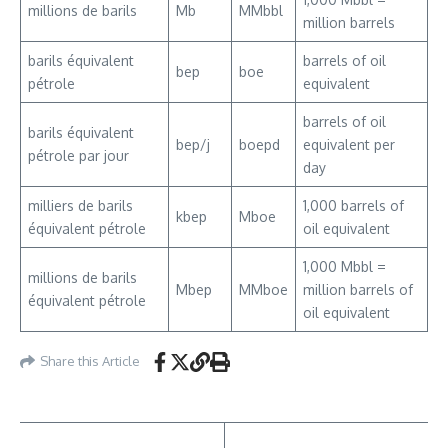
millions de barils
Mb
MMbbl
million barrels
barils équivalent
barrels of oil
bep
boe
pétrole
equivalent
barrels of oil
barils équivalent
bep/j
boepd
equivalent per
pétrole par jour
day
milliers de barils
1,000 barrels of
kbep
Mboe
équivalent pétrole
oil equivalent
1,000 Mbbl =
millions de barils
Mbep
MMboe
million barrels of
équivalent pétrole
oil equivalent
Share this Article