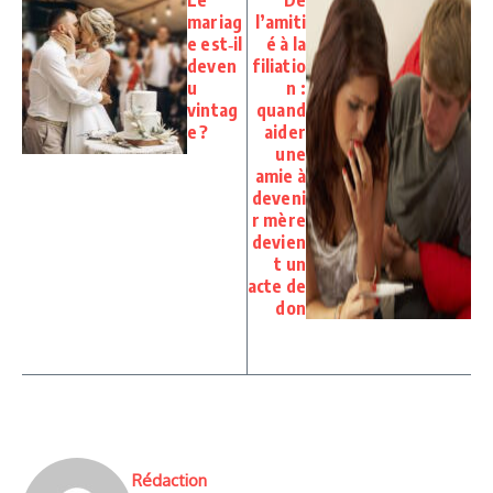
mariag
l’amiti
e est‑il
é à la
deven
filiatio
u
n :
vintag
quand
e ?
aider
une
amie à
deveni
r mère
devien
t un
acte de
don
Rédaction