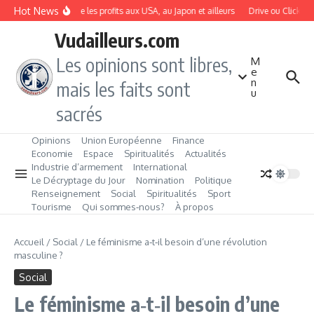
Aller au contenu
Hot News
L’IA dope les profits aux USA, au Japon et ailleurs
Drive ou Click & Co
Vudailleurs.com
Les opinions sont libres,
M
e
n
mais les faits sont
u
sacrés
Opinions
Union Européenne
Finance
Economie
Espace
Spiritualités
Actualités
Industrie d’armement
International
Le Décryptage du Jour
Nomination
Politique
Renseignement
Social
Spiritualités
Sport
Tourisme
Qui sommes‑nous?
À propos
Accueil
/
Social
/
Le féminisme a‑t‑il besoin d’une révolution
masculine ?
Social
Le féminisme a‑t‑il besoin d’une