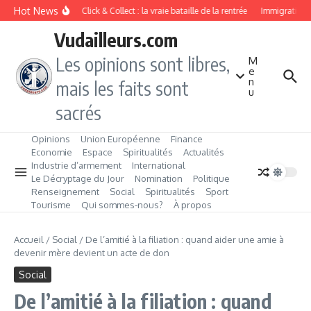
Aller au contenu
Hot News
Drive ou Click & Collect : la vraie bataille de la rentrée
Immigration de
Vudailleurs.com
Les opinions sont libres,
M
e
n
mais les faits sont
u
sacrés
Opinions
Union Européenne
Finance
Economie
Espace
Spiritualités
Actualités
Industrie d’armement
International
Le Décryptage du Jour
Nomination
Politique
Renseignement
Social
Spiritualités
Sport
Tourisme
Qui sommes‑nous?
À propos
Accueil
/
Social
/
De l’amitié à la filiation : quand aider une amie à
devenir mère devient un acte de don
Social
De l’amitié à la filiation : quand