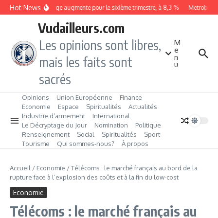
Aller au contenu
Hot News
Le chômage augmente pour le sixième trimestre, à 8,3 %
Metrobus rem
Vudailleurs.com
Les opinions sont libres,
M
e
n
mais les faits sont
u
sacrés
Opinions
Union Européenne
Finance
Economie
Espace
Spiritualités
Actualités
Industrie d’armement
International
Le Décryptage du Jour
Nomination
Politique
Renseignement
Social
Spiritualités
Sport
Tourisme
Qui sommes‑nous?
À propos
Accueil
/
Economie
/
Télécoms : le marché français au bord de la
rupture face à l’explosion des coûts et à la fin du low‑cost
Economie
Télécoms : le marché français au