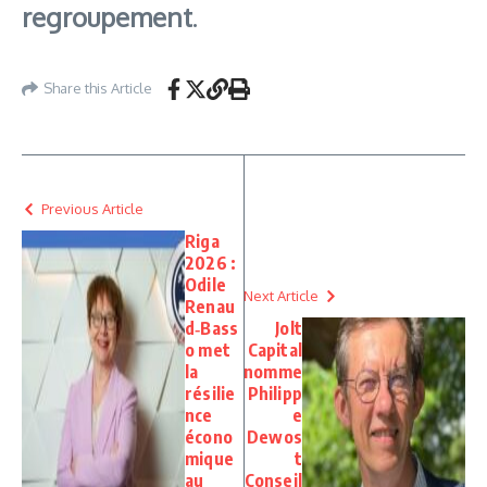
regroupement
.
Share this Article
Previous Article
Riga
2026 :
Odile
Next Article
Renau
d‑Bass
Jolt
o met
Capital
la
nomme
résilie
Philipp
nce
e
écono
Dewos
mique
t
au
Conseil