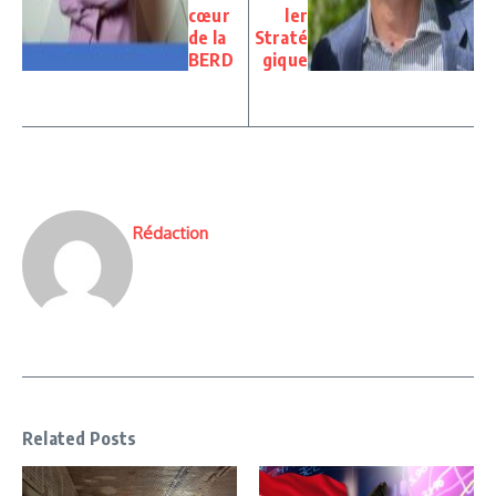
cœur
ler
de la
Straté
BERD
gique
Rédaction
Related Posts