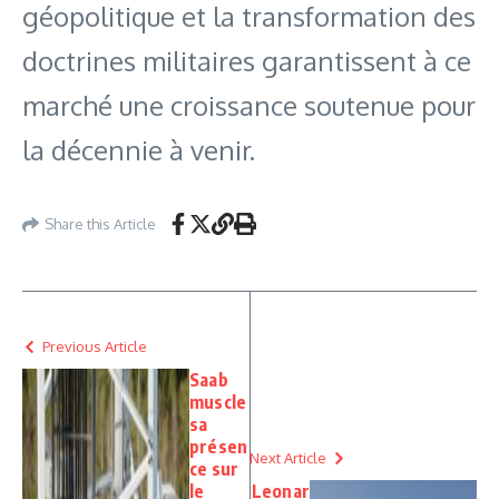
géopolitique et la transformation des
doctrines militaires garantissent à ce
marché une croissance soutenue pour
la décennie à venir.
Share this Article
Previous Article
Saab
muscle
sa
présen
Next Article
ce sur
le
Leonar