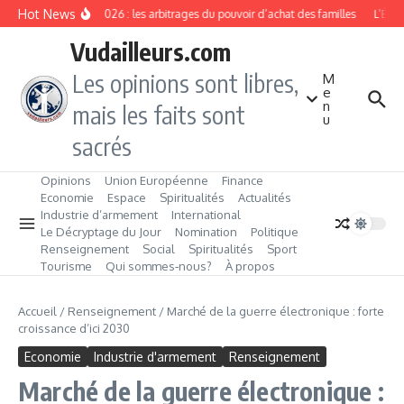
Aller au contenu
Hot News
Rentrée 2026 : les arbitrages du pouvoir d’achat des familles
L’Éveil
Vudailleurs.com
Les opinions sont libres,
M
e
n
mais les faits sont
u
sacrés
Opinions
Union Européenne
Finance
Economie
Espace
Spiritualités
Actualités
Industrie d’armement
International
Le Décryptage du Jour
Nomination
Politique
Renseignement
Social
Spiritualités
Sport
Tourisme
Qui sommes‑nous?
À propos
Accueil
/
Renseignement
/
Marché de la guerre électronique : forte
croissance d’ici 2030
Economie
Industrie d'armement
Renseignement
Marché de la guerre électronique :